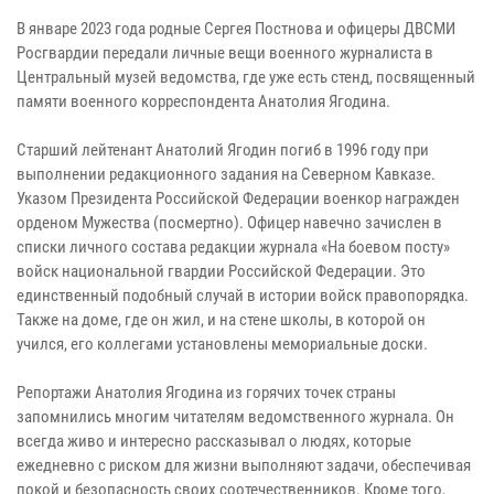
В январе 2023 года родные Сергея Постнова и офицеры ДВСМИ
Росгвардии передали личные вещи военного журналиста в
Центральный музей ведомства, где уже есть стенд, посвященный
памяти военного корреспондента Анатолия Ягодина.
Старший лейтенант Анатолий Ягодин погиб в 1996 году при
выполнении редакционного задания на Северном Кавказе.
Указом Президента Российской Федерации военкор награжден
орденом Мужества (посмертно). Офицер навечно зачислен в
списки личного состава редакции журнала «На боевом посту»
войск национальной гвардии Российской Федерации. Это
единственный подобный случай в истории войск правопорядка.
Также на доме, где он жил, и на стене школы, в которой он
учился, его коллегами установлены мемориальные доски.
Репортажи Анатолия Ягодина из горячих точек страны
запомнились многим читателям ведомственного журнала. Он
всегда живо и интересно рассказывал о людях, которые
ежедневно с риском для жизни выполняют задачи, обеспечивая
покой и безопасность своих соотечественников. Кроме того,