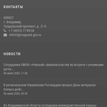
27 июля 2026, 16:43
2
КОНТАКТЫ
Центральный округ Росгвардии отмечает 105-летие
600027
15 июля 2026, 09:05
г. Владимир,
Суздальский проспект, д. 21 б
Владимирские Росгвардейцы обеспечили правопорядок при
+ 7 (4922) 77-89-38
проведении «Дня огурца» в Суздале
info33@rosguard.gov.ru
03 августа 2026, 05:17
1
НОВОСТИ
Сотрудники ОМОН «Невский» приняли участие во встрече с учениками
детск...
09 июля 2026, 11:30
В региональном Управлении Росгвардии прошел День ветеранов
боевых дейс...
06 июля 2026, 05:30
Во Владимирской области сотрудники вневедомственной охраны