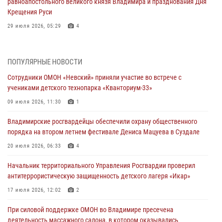
равноапостольного великого князя Владимира и празднования Дня
Крещения Руси
29 июля 2026, 05:29
4
При силовой поддержке ОМОН во Владимире пресечена
деятельность массажного салона, в котором оказывались
ПОПУЛЯРНЫЕ НОВОСТИ
интимные услуги
Сотрудники ОМОН «Невский» приняли участие во встрече с
28 июля 2026, 11:51
учениками детского технопарка «Кванториум-33»
Во Владимирcкой области открыли профильную Росгвардейскую
09 июля 2026, 11:30
1
смену в детском лагере «Икар»
Владимирские росгвардейцы обеспечили охрану общественного
27 июля 2026, 16:43
2
порядка на втором летнем фестивале Дениса Мацуева в Суздале
Владимирские росгвардейцы обеспечили охрану общественного
20 июля 2026, 06:33
4
порядка на втором летнем фестивале Дениса Мацуева в Суздале
Начальник территориального Управления Росгвардии проверил
20 июля 2026, 06:33
4
антитеррористическую защищенность детского лагеря «Икар»
Военнослужащий военного оркестра регионального Управления
17 июля 2026, 12:02
2
Росвардии выступил на празднике «Один день с Росгвардией» к
105-летию Центрального округа
При силовой поддержке ОМОН во Владимире пресечена
деятельность массажного салона, в котором оказывались