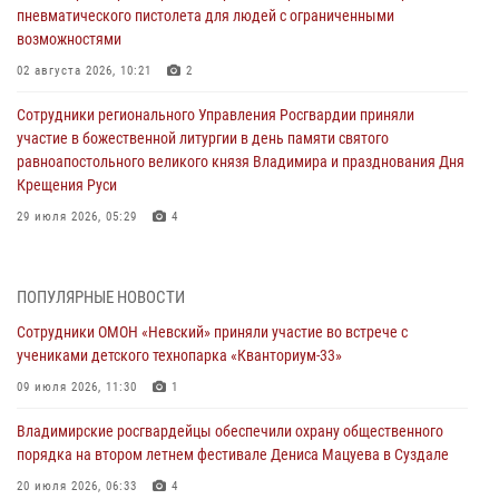
пневматического пистолета для людей с ограниченными
возможностями
02 августа 2026, 10:21
2
Сотрудники регионального Управления Росгвардии приняли
участие в божественной литургии в день памяти святого
равноапостольного великого князя Владимира и празднования Дня
Крещения Руси
29 июля 2026, 05:29
4
При силовой поддержке ОМОН во Владимире пресечена
деятельность массажного салона, в котором оказывались
ПОПУЛЯРНЫЕ НОВОСТИ
интимные услуги
Сотрудники ОМОН «Невский» приняли участие во встрече с
28 июля 2026, 11:51
учениками детского технопарка «Кванториум-33»
Во Владимирcкой области открыли профильную Росгвардейскую
09 июля 2026, 11:30
1
смену в детском лагере «Икар»
Владимирские росгвардейцы обеспечили охрану общественного
27 июля 2026, 16:43
2
порядка на втором летнем фестивале Дениса Мацуева в Суздале
Владимирские росгвардейцы обеспечили охрану общественного
20 июля 2026, 06:33
4