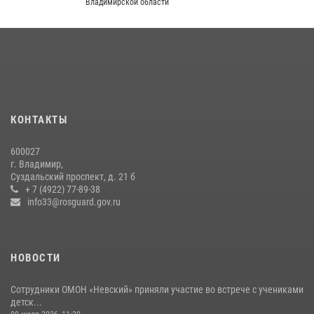
Владимирской области
равноапостольного великого князя Владимира и празднования Дня
Крещения Руси
29 июля 2026, 05:29
4
Во Владимирcкой области открыли профильную Росгвардейскую
смену в детском лагере «Икар»
27 июля 2026, 16:43
2
КОНТАКТЫ
Центральный округ Росгвардии отмечает 105-летие
600027
15 июля 2026, 09:05
г. Владимир,
Суздальский проспект, д. 21 б
Владимирские Росгвардейцы обеспечили правопорядок при
+ 7 (4922) 77-89-38
проведении «Дня огурца» в Суздале
info33@rosguard.gov.ru
03 августа 2026, 05:17
1
НОВОСТИ
Сотрудники ОМОН «Невский» приняли участие во встрече с учениками
детск...