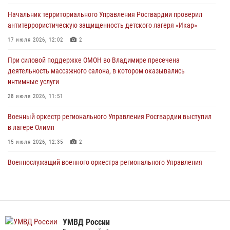
порядка на втором летнем фестивале Дениса Мацуева в Суздале
Начальник территориального Управления Росгвардии проверил
20 июля 2026, 06:33
4
антитеррористическую защищенность детского лагеря «Икар»
Военнослужащий военного оркестра регионального Управления
17 июля 2026, 12:02
2
Росвардии выступил на празднике «Один день с Росгвардией» к
105-летию Центрального округа
При силовой поддержке ОМОН во Владимире пресечена
деятельность массажного салона, в котором оказывались
19 июля 2026, 11:17
7
интимные услуги
Начальник территориального Управления Росгвардии проверил
28 июля 2026, 11:51
антитеррористическую защищенность детского лагеря «Икар»
Военный оркестр регионального Управления Росгвардии выступил
17 июля 2026, 12:02
2
в лагере Олимп
15 июля 2026, 12:35
2
Военнослужащий военного оркестра регионального Управления
Росвардии выступил на празднике «Один день с Росгвардией» к
105-летию Центрального округа
19 июля 2026, 11:17
7
Сотрудники регионального Управления Росгвардии приняли
УМВД России
участие в божественной литургии в день памяти святого