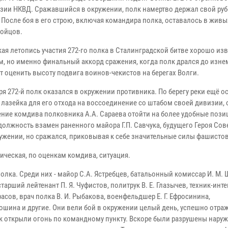
изии НКВД. Сражавшийся в окружении, полк намертво держал свой ру
 После боя в его строю, включая командира полка, оставалось в живы
бойцов.
кая летопись участия 272-го полка в Сталинградской битве хорошо из
м, но именно финальный аккорд сражения, когда полк дрался до изн
т оценить высоту подвига воинов-чекистов на берегах Волги.
ря 272-й полк оказался в окружении противника. По берегу реки ещё о
 лазейка для его отхода на воссоединение со штабом своей дивизии, 
ние комдива полковника А.А. Сараева отойти на более удобные пози
должность взамен раненного майора Г.П. Савчука, будущего Героя Сов
ружении, но сражался, приковывая к себе значительные силы фашистов
тическая, по оценкам комдива, ситуация.
лка. Среди них - майор С.А. Ястребцев, батальонный комиссар И. М. 
арший лейтенант П. Я. Чуфистов, политрук В. Е. Глазычев, техник-инт
сов, врач полка В. И. Рыбакова, военфельдшер Е. Г. Ефросинина,
шина и другие. Они вели бой в окружении целый день, успешно отраж
ек открыли огонь по командному пункту. Вскоре были разрушены нару