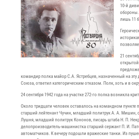
10-й див
обороны.
лишь 11 
Героичес
историка
позволяе
21 сентяб
открытой
предложе
командир полка майор С.А. Ястребцев, назначенный на эту 
Союза, ответил категорическим отказом. Полк, хоть и в ок
24 сентября 1942 года на участке 272-го полка возникла кри
Около тридцати человек оставалось на командном пункте по
старший лейтенант Чучин, младший политрук А. А. Мишин, ст
Лушня, младший политрук Кононов, писарь штаба Н. П. Некра
делопроизводитель-машинистка старший сержант П. И. Пато
автоматчиков. К вечеру подошли вражеские танки. Из пуш