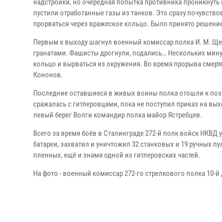
надстройки, но очередная попытка противника проникнуть
пустили отработанные газы из танков. Это сразу почувств
прорваться через вражеское кольцо. Было принято решение
Первым к выходу шагнул военный комиссар полка И. М. Щер
гранатами. Фашисты дрогнули, подались… Нескольких мину
кольцо и вырваться из окружения. Во время прорыва сме
Кононов.
Последние оставшиеся в живых воины полка отошли к пози
сражалась с гитлеровцами, пока не поступил приказ на вых
левый берег Волги командир полка майор Ястребцев.
Всего за время боёв в Сталинграде 272-й полк войск НКВД 
батареи, захватил и уничтожил 32 станковых и 19 ручных п
пленных, ещё и знамя одной из гитлеровских частей.
На фото - военный комиссар 272-го стрелкового полка 10