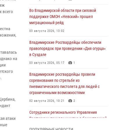
беж
Во Владимирской области при силовой
х всего
поддержке ОМОН «Невский» прошел
миграционный рейд
вестна
03 августа 2026, 13:02
еможения,
Владимирские Росгвардейцы обеспечили
правопорядок при проведении «Дня огурца»
ставалась
в Суздале
однако на
03 августа 2026, 05:17
1
ции
етского
Владимирские росгвардейцы провели
.
соревнования по стрельбе из
пневматического пистолета для людей с
ограниченными возможностями
Щербина,
02 августа 2026, 10:21
2
ендант
Сотрудники регионального Управления
ая атаки
Росгвардии приняли участие в божественной
жные
литургии в день памяти святого
ПОПУЛЯРНЫЕ НОВОСТИ