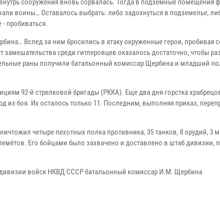
 внутрь сооружения вновь сорвалась. Тогда в подземные помещения 
овали воины… Оставалось выбрать: либо задохнуться в подземелье, ли
 - пробиваться.
бина… Вслед за ним бросились в атаку окруженные герои, пробивая с
т замешательства среди гитлеровцев оказалось достаточно, чтобы ра
ртельные раны получили батальонный комиссар Щербина и младший по
циям 92-й стрелковой бригады (РККА). Еще два дня горстка храбрецо
од из боя. Их осталось только 11. Последним, выполняя приказ, переп
уничтожил четыре пехотных полка противника, 35 танков, 8 орудий, 3
улемётов. Его бойцами было захвачено и доставлено в штаб дивизии, 
-й дивизии войск НКВД СССР батальонный комиссар И.М. Щербина