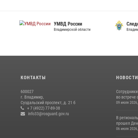
УМВД России
След
Владимирской области
Владим
КОНТАКТЫ
НОВОСТ
600027
Сотрудники
г. Владимир,
во встрече 
Суздальский проспект, д. 21 б
09 июля 2026,
+ 7 (4922) 77-89-38
info33@rosguard.gov.ru
В регионал
прошел День
06 июля 2026,