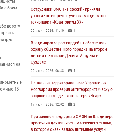
равноапостольного великого князя
фашисты
Владимира и празднования Дня Крещения
бо с боем
Сотрудники ОМОН «Невский» приняли
Руси
участие во встрече с учениками детского
технопарка «Кванториум-33»
29 июля 2026, 05:29
4
ебе дорогу
09 июля 2026, 11:30
1
зорвать
При силовой поддержке ОМОН во Владимире
литрук
пресечена деятельность массажного салона,
Владимирские росгвардейцы обеспечили
в котором оказывались интимные услуги
охрану общественного порядка на втором
летнем фестивале Дениса Мацуева в
28 июля 2026, 11:51
в
Суздале
равился на
Во Владимирcкой области открыли
20 июля 2026, 06:33
4
профильную Росгвардейскую смену в
детском лагере «Икар»
 минометные
Начальник территориального Управления
помимо 15
Росгвардии проверил антитеррористическую
27 июля 2026, 16:43
2
защищенность детского лагеря «Икар»
Владимирские росгвардейцы обеспечили
17 июля 2026, 12:02
2
охрану общественного порядка на втором
летнем фестивале Дениса Мацуева в
При силовой поддержке ОМОН во Владимире
Суздале
пресечена деятельность массажного салона,
в котором оказывались интимные услуги
20 июля 2026, 06:33
4