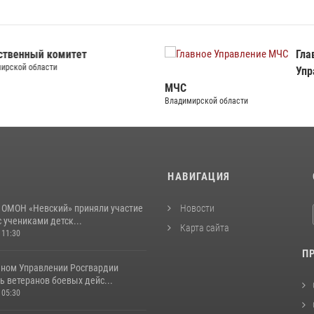
ственный комитет
Гла
ирской области
Упр
МЧС
Владимирской области
И
НАВИГАЦИЯ
 ОМОН «Невский» приняли участие
Новости
с учениками детск...
Карта сайта
 11:30
П
ьном Управлении Росгвардии
 ветеранов боевых дейс...
 05:30