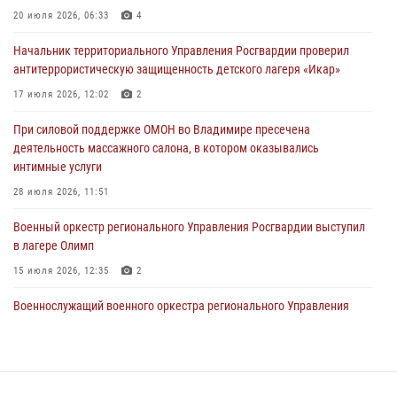
Владимирские росгвардейцы обеспечили охрану общественного
20 июля 2026, 06:33
4
порядка на втором летнем фестивале Дениса Мацуева в Суздале
Начальник территориального Управления Росгвардии проверил
20 июля 2026, 06:33
4
антитеррористическую защищенность детского лагеря «Икар»
Военнослужащий военного оркестра регионального Управления
17 июля 2026, 12:02
2
Росвардии выступил на празднике «Один день с Росгвардией» к
105-летию Центрального округа
При силовой поддержке ОМОН во Владимире пресечена
деятельность массажного салона, в котором оказывались
19 июля 2026, 11:17
7
интимные услуги
Начальник территориального Управления Росгвардии проверил
28 июля 2026, 11:51
антитеррористическую защищенность детского лагеря «Икар»
Военный оркестр регионального Управления Росгвардии выступил
17 июля 2026, 12:02
2
в лагере Олимп
15 июля 2026, 12:35
2
Военнослужащий военного оркестра регионального Управления
Росвардии выступил на празднике «Один день с Росгвардией» к
105-летию Центрального округа
19 июля 2026, 11:17
7