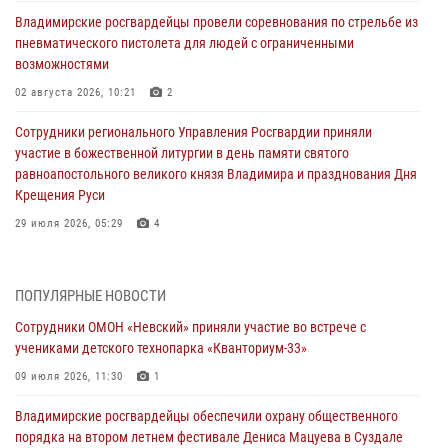
Владимирские росгвардейцы провели соревнования по стрельбе из
пневматического пистолета для людей с ограниченными
возможностями
02 августа 2026, 10:21
2
Сотрудники регионального Управления Росгвардии приняли
участие в божественной литургии в день памяти святого
равноапостольного великого князя Владимира и празднования Дня
Крещения Руси
29 июля 2026, 05:29
4
При силовой поддержке ОМОН во Владимире пресечена
деятельность массажного салона, в котором оказывались
ПОПУЛЯРНЫЕ НОВОСТИ
интимные услуги
Сотрудники ОМОН «Невский» приняли участие во встрече с
28 июля 2026, 11:51
учениками детского технопарка «Кванториум-33»
Во Владимирcкой области открыли профильную Росгвардейскую
09 июля 2026, 11:30
1
смену в детском лагере «Икар»
Владимирские росгвардейцы обеспечили охрану общественного
27 июля 2026, 16:43
2
порядка на втором летнем фестивале Дениса Мацуева в Суздале