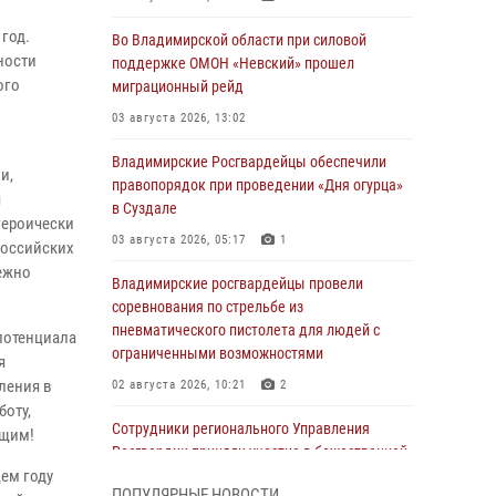
год.
Во Владимирской области при силовой
ности
поддержке ОМОН «Невский» прошел
ого
миграционный рейд
03 августа 2026, 13:02
Владимирские Росгвардейцы обеспечили
и,
правопорядок при проведении «Дня огурца»
я
в Суздале
героически
03 августа 2026, 05:17
1
российских
дежно
Владимирские росгвардейцы провели
соревнования по стрельбе из
пневматического пистолета для людей с
потенциала
ограниченными возможностями
я
ления в
02 августа 2026, 10:21
2
боту,
Сотрудники регионального Управления
ющим!
Росгвардии приняли участие в божественной
ем году
литургии в день памяти святого
ПОПУЛЯРНЫЕ НОВОСТИ