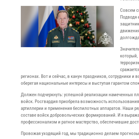
Совсем с
Подводя е
защитник
движения
долгожда
Значител
который,
террориз
сражаетс
регионах. Вот и сейчас, в канун праздников, сотрудники и
оберегая национальные интересы и выступая гарантом спо
Должен подчеркнуть: успешной реализации намеченных пл
войск. Росгвардия приобрела возможность использования
артиллерии и применения беспилотных аппаратов. Наши р
составе войск добровольческих формирований. И я выража
профессионализм и ратное мастерство, обеспечившие до
Провожая уходящий год, мы традиционно делаем прогнозы