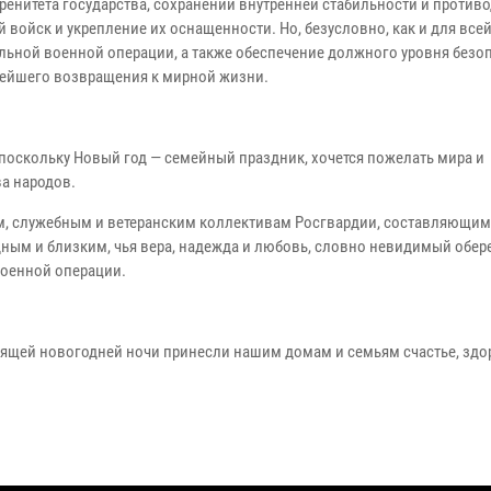
ренитета государства, сохранении внутренней стабильности и против
ойск и укрепление их оснащенности. Но, безусловно, как и для всей
ьной военной операции, а также обеспечение должного уровня безо
рейшего возвращения к мирной жизни.
поскольку Новый год — семейный праздник, хочется пожелать мира и
а народов.
им, служебным и ветеранским коллективам Росгвардии, составляющим
ным и близким, чья вера, надежда и любовь, словно невидимый обере
оенной операции.
тоящей новогодней ночи принесли нашим домам и семьям счастье, здо