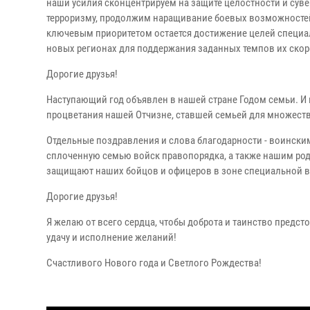
наши усилия сконцентрируем на защите целостности и суве
терроризму, продолжим наращивание боевых возможностей в
ключевым приоритетом остается достижение целей специал
новых регионах для поддержания заданных темпов их ско
Дорогие друзья!
Наступающий год объявлен в нашей стране Годом семьи. И 
процветания нашей Отчизне, ставшей семьей для множеств
Отдельные поздравления и слова благодарности - воинск
сплоченную семью войск правопорядка, а также нашим род
защищают наших бойцов и офицеров в зоне специальной в
Дорогие друзья!
Я желаю от всего сердца, чтобы доброта и таинство предс
удачу и исполнение желаний!
Счастливого Нового года и Светлого Рождества!