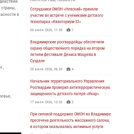
равноапостольного великого князя
одействии
Владимира и празднования Дня Крещения
 страны,
Сотрудники ОМОН «Невский» приняли
Руси
пасности в
участие во встрече с учениками детского
технопарка «Кванториум-33»
29 июля 2026, 05:29
4
09 июля 2026, 11:30
1
При силовой поддержке ОМОН во Владимире
пресечена деятельность массажного салона,
Владимирские росгвардейцы обеспечили
в котором оказывались интимные услуги
охрану общественного порядка на втором
летнем фестивале Дениса Мацуева в
28 июля 2026, 11:51
Суздале
Во Владимирcкой области открыли
г,
20 июля 2026, 06:33
4
профильную Росгвардейскую смену в
детском лагере «Икар»
Начальник территориального Управления
Росгвардии проверил антитеррористическую
27 июля 2026, 16:43
2
защищенность детского лагеря «Икар»
ровье,
Владимирские росгвардейцы обеспечили
17 июля 2026, 12:02
2
охрану общественного порядка на втором
летнем фестивале Дениса Мацуева в
При силовой поддержке ОМОН во Владимире
Суздале
пресечена деятельность массажного салона,
в котором оказывались интимные услуги
20 июля 2026, 06:33
4