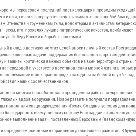
коро мы перевернем последний лист календаря и проводим уходящий 
го итоги, хочется в первую очередь высказать слова особой благодар
ам Отечества и труженикам тыла, волонтерам и активистам ветеранск
 – всем, кто, проявляя лучшие патриотические качества, приближает
нную Победу России в борьбе с нацизмом.
ьный вклад в достижение этих целей вносит личный состав Росгварди
 решая ключевые задачи поддержания безопасности, противодействи
му и защиты критически важных объектов на всей территории страны, 
я на передовой и участвует в восстановлении мирной жизни в новых 
 военнослужащие войск правопорядка находятся на боевой службе, на
койствия наших соотечественников.
анов во многом способствовала проведенная работа по укреплению 
 тяжелых видов вооружения. Новое развитие получили подразделени
яды пополнили спецподразделения «Гром». Созданы условия для появ
ю благодарность всему личному составу Росгвардии за слаженную ра
стойное выполнение задач, поставленных Верховным Главнокоманду
 и определяем основные направления дальнейшего развития. В будущ