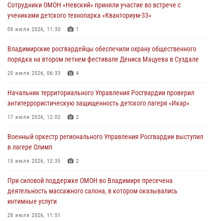
Сотрудники ОМОН «Невский» приняли участие во встрече с
27 июля 2026, 16:43
2
учениками детского технопарка «Кванториум-33»
Владимирские росгвардейцы обеспечили охрану общественного
09 июля 2026, 11:30
1
порядка на втором летнем фестивале Дениса Мацуева в Суздале
Владимирские росгвардейцы обеспечили охрану общественного
20 июля 2026, 06:33
4
порядка на втором летнем фестивале Дениса Мацуева в Суздале
Военнослужащий военного оркестра регионального Управления
20 июля 2026, 06:33
4
Росвардии выступил на празднике «Один день с Росгвардией» к
105-летию Центрального округа
Начальник территориального Управления Росгвардии проверил
антитеррористическую защищенность детского лагеря «Икар»
19 июля 2026, 11:17
7
17 июля 2026, 12:02
2
Начальник территориального Управления Росгвардии проверил
антитеррористическую защищенность детского лагеря «Икар»
Военный оркестр регионального Управления Росгвардии выступил
в лагере Олимп
17 июля 2026, 12:02
2
15 июля 2026, 12:35
2
Военный оркестр регионального Управления Росгвардии выступил
в лагере Олимп
При силовой поддержке ОМОН во Владимире пресечена
деятельность массажного салона, в котором оказывались
15 июля 2026, 12:35
2
интимные услуги
28 июля 2026, 11:51