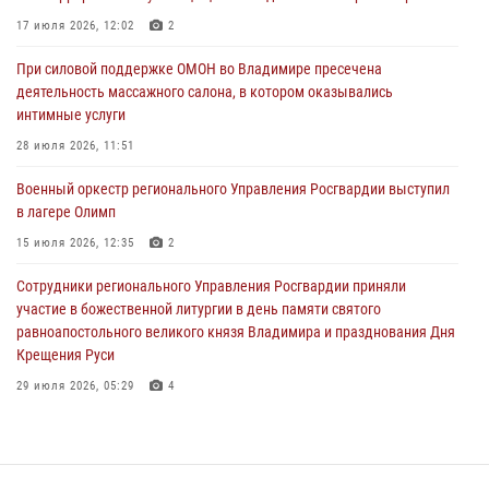
Владимирские росгвардейцы обеспечили охрану общественного
17 июля 2026, 12:02
2
порядка на втором летнем фестивале Дениса Мацуева в Суздале
При силовой поддержке ОМОН во Владимире пресечена
20 июля 2026, 06:33
4
деятельность массажного салона, в котором оказывались
интимные услуги
Военнослужащий военного оркестра регионального Управления
Росвардии выступил на празднике «Один день с Росгвардией» к
28 июля 2026, 11:51
105-летию Центрального округа
Военный оркестр регионального Управления Росгвардии выступил
19 июля 2026, 11:17
7
в лагере Олимп
Начальник территориального Управления Росгвардии проверил
15 июля 2026, 12:35
2
антитеррористическую защищенность детского лагеря «Икар»
Сотрудники регионального Управления Росгвардии приняли
17 июля 2026, 12:02
2
участие в божественной литургии в день памяти святого
равноапостольного великого князя Владимира и празднования Дня
Крещения Руси
29 июля 2026, 05:29
4
Во Владимирcкой области открыли профильную Росгвардейскую
смену в детском лагере «Икар»
27 июля 2026, 16:43
2