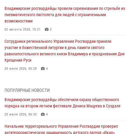
Владимирские росгвардейцы провели соревнования по стрельбе из
пневматического пистолета для людей с ограниченными
возможностями
02 августа 2026, 10:21
2
Сотрудники регионального Управления Росгвардии приняли
участие в божественной литургии в день памяти святого
равноапостольного великого князя Владимира и празднования Дня
Крещения Руси
29 июля 2026, 05:29
4
При силовой поддержке ОМОН во Владимире пресечена
деятельность массажного салона, в котором оказывались
ПОПУЛЯРНЫЕ НОВОСТИ
интимные услуги
Владимирские росгвардейцы обеспечили охрану общественного
28 июля 2026, 11:51
порядка на втором летнем фестивале Дениса Мацуева в Суздале
Во Владимирcкой области открыли профильную Росгвардейскую
20 июля 2026, 06:33
4
смену в детском лагере «Икар»
Начальник территориального Управления Росгвардии проверил
27 июля 2026, 16:43
2
антитеррористическую защищенность детского лагеря «Икар»