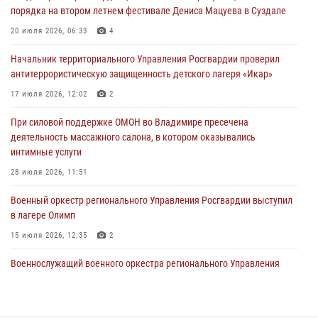
27 июля 2026, 16:43
2
порядка на втором летнем фестивале Дениса Мацуева в Суздале
Владимирские росгвардейцы обеспечили охрану общественного
20 июля 2026, 06:33
4
порядка на втором летнем фестивале Дениса Мацуева в Суздале
Начальник территориального Управления Росгвардии проверил
20 июля 2026, 06:33
4
антитеррористическую защищенность детского лагеря «Икар»
Военнослужащий военного оркестра регионального Управления
17 июля 2026, 12:02
2
Росвардии выступил на празднике «Один день с Росгвардией» к
105-летию Центрального округа
При силовой поддержке ОМОН во Владимире пресечена
деятельность массажного салона, в котором оказывались
19 июля 2026, 11:17
7
интимные услуги
Начальник территориального Управления Росгвардии проверил
28 июля 2026, 11:51
антитеррористическую защищенность детского лагеря «Икар»
Военный оркестр регионального Управления Росгвардии выступил
17 июля 2026, 12:02
2
в лагере Олимп
15 июля 2026, 12:35
2
Военнослужащий военного оркестра регионального Управления
Росвардии выступил на празднике «Один день с Росгвардией» к
105-летию Центрального округа
19 июля 2026, 11:17
7