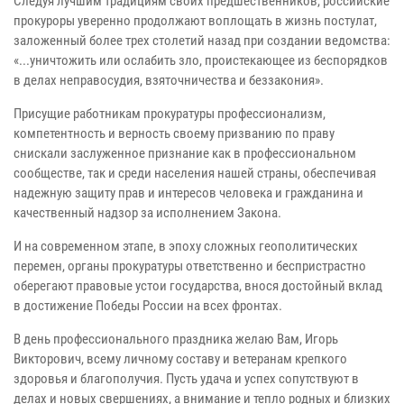
Следуя лучшим традициям своих предшественников, российские
прокуроры уверенно продолжают воплощать в жизнь постулат,
заложенный более трех столетий назад при создании ведомства:
«...уничтожить или ослабить зло, проистекающее из беспорядков
в делах неправосудия, взяточничества и беззакония».
Присущие работникам прокуратуры профессионализм,
компетентность и верность своему призванию по праву
снискали заслуженное признание как в профессиональном
сообществе, так и среди населения нашей страны, обеспечивая
надежную защиту прав и интересов человека и гражданина и
качественный надзор за исполнением Закона.
И на современном этапе, в эпоху сложных геополитических
перемен, органы прокуратуры ответственно и беспристрастно
оберегают правовые устои государства, внося достойный вклад
в достижение Победы России на всех фронтах.
В день профессионального праздника желаю Вам, Игорь
Викторович, всему личному составу и ветеранам крепкого
здоровья и благополучия. Пусть удача и успех сопутствуют в
делах и новых свершениях, а внимание и тепло родных и близких