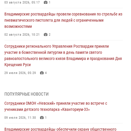
03 августа 2026, 05:17
1
Владимирские росгвардейцы провели соревнования по стрельбе из
пневматического пистолета для людей с ограниченными
возможностями
02 августа 2026, 10:21
2
Сотрудники регионального Управления Росгвардии приняли
участие в божественной литургии в день памяти святого
равноапостольного великого князя Владимира и празднования Дня
Крещения Руси
29 июля 2026, 05:29
4
При силовой поддержке ОМОН во Владимире пресечена
деятельность массажного салона, в котором оказывались
ПОПУЛЯРНЫЕ НОВОСТИ
интимные услуги
Сотрудники ОМОН «Невский» приняли участие во встрече с
28 июля 2026, 11:51
учениками детского технопарка «Кванториум-33»
Во Владимирcкой области открыли профильную Росгвардейскую
09 июля 2026, 11:30
1
смену в детском лагере «Икар»
Владимирские росгвардейцы обеспечили охрану общественного