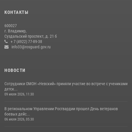
15 июля 2026, 09:05
КОНТАКТЫ
Владимирские Росгвардейцы обеспечили правопорядок при
проведении «Дня огурца» в Суздале
600027
03 августа 2026, 05:17
1
г. Владимир,
Суздальский проспект, д. 21 б
Владимирские росгвардейцы провели соревнования по стрельбе из
+ 7 (4922) 77-89-38
пневматического пистолета для людей с ограниченными
info33@rosguard.gov.ru
возможностями
02 августа 2026, 10:21
2
НОВОСТИ
Сотрудники ОМОН «Невский» приняли участие во встрече с учениками
детск...
09 июля 2026, 11:30
В региональном Управлении Росгвардии прошел День ветеранов
боевых дейс...
06 июля 2026, 05:30