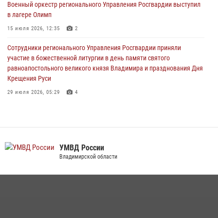
Военный оркестр регионального Управления Росгвардии выступил
19 июля 2026, 11:17
7
в лагере Олимп
Начальник территориального Управления Росгвардии проверил
15 июля 2026, 12:35
2
антитеррористическую защищенность детского лагеря «Икар»
Сотрудники регионального Управления Росгвардии приняли
17 июля 2026, 12:02
2
участие в божественной литургии в день памяти святого
равноапостольного великого князя Владимира и празднования Дня
Крещения Руси
29 июля 2026, 05:29
4
Военнослужащий военного оркестра регионального Управления
Росвардии выступил на празднике «Один день с Росгвардией» к
105-летию Центрального округа
19 июля 2026, 11:17
7
УМВД России
Владимирской области
Во Владимирcкой области открыли профильную Росгвардейскую
смену в детском лагере «Икар»
27 июля 2026, 16:43
2
Центральный округ Росгвардии отмечает 105-летие