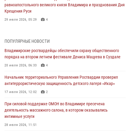
равноапостольного великого князя Владимира и празднования Дня
Крещения Руси
29 июля 2026, 05:29
4
При силовой поддержке ОМОН во Владимире пресечена
деятельность массажного салона, в котором оказывались
ПОПУЛЯРНЫЕ НОВОСТИ
интимные услуги
Владимирские росгвардейцы обеспечили охрану общественного
28 июля 2026, 11:51
порядка на втором летнем фестивале Дениса Мацуева в Суздале
Во Владимирcкой области открыли профильную Росгвардейскую
20 июля 2026, 06:33
4
смену в детском лагере «Икар»
Начальник территориального Управления Росгвардии проверил
27 июля 2026, 16:43
2
антитеррористическую защищенность детского лагеря «Икар»
Владимирские росгвардейцы обеспечили охрану общественного
17 июля 2026, 12:02
2
порядка на втором летнем фестивале Дениса Мацуева в Суздале
При силовой поддержке ОМОН во Владимире пресечена
20 июля 2026, 06:33
4
деятельность массажного салона, в котором оказывались
интимные услуги
Военнослужащий военного оркестра регионального Управления
Росвардии выступил на празднике «Один день с Росгвардией» к
28 июля 2026, 11:51
105-летию Центрального округа