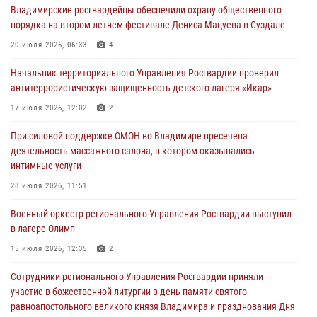
Владимирские росгвардейцы обеспечили охрану общественного
29 июля 2026, 05:29
4
порядка на втором летнем фестивале Дениса Мацуева в Суздале
При силовой поддержке ОМОН во Владимире пресечена
20 июля 2026, 06:33
4
деятельность массажного салона, в котором оказывались
интимные услуги
Начальник территориального Управления Росгвардии проверил
антитеррористическую защищенность детского лагеря «Икар»
28 июля 2026, 11:51
17 июля 2026, 12:02
2
Во Владимирcкой области открыли профильную Росгвардейскую
смену в детском лагере «Икар»
При силовой поддержке ОМОН во Владимире пресечена
деятельность массажного салона, в котором оказывались
27 июля 2026, 16:43
2
интимные услуги
Владимирские росгвардейцы обеспечили охрану общественного
28 июля 2026, 11:51
порядка на втором летнем фестивале Дениса Мацуева в Суздале
Военный оркестр регионального Управления Росгвардии выступил
20 июля 2026, 06:33
4
в лагере Олимп
Военнослужащий военного оркестра регионального Управления
15 июля 2026, 12:35
2
Росвардии выступил на празднике «Один день с Росгвардией» к
105-летию Центрального округа
Сотрудники регионального Управления Росгвардии приняли
участие в божественной литургии в день памяти святого
19 июля 2026, 11:17
7
равноапостольного великого князя Владимира и празднования Дня