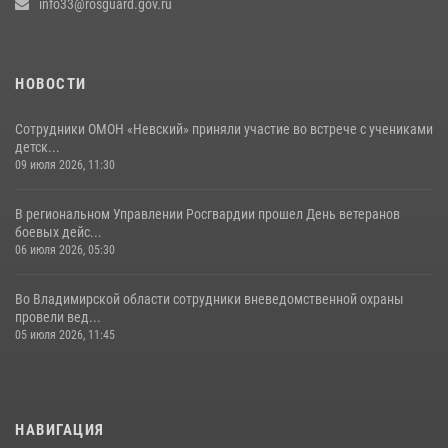
пневматического пистолета для людей с ограниченными
info33@rosguard.gov.ru
возможностями
02 августа 2026, 10:21
2
НОВОСТИ
Сотрудники ОМОН «Невский» приняли участие во встрече с учениками
детск...
09 июля 2026, 11:30
В региональном Управлении Росгвардии прошел День ветеранов
боевых дейс...
06 июля 2026, 05:30
Во Владимирской области сотрудники вневедомственной охраны
провели вед...
05 июля 2026, 11:45
НАВИГАЦИЯ