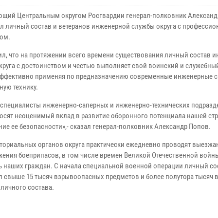
щий Центральным округом Росгвардии генерал-полковник Александ
л личный состав и ветеранов инженерной службы округа с професси
ом.
ил, что на протяжении всего времени существования личный состав 
круга с достоинством и честью выполняет свой воинский и служебный
эффективно применяя по предназначению современные инженерные с
ную технику.
 специалисты инженерно-саперных и инженерно-технических подразд
носят неоценимый вклад в развитие оборонного потенциала нашей ст
ние ее безопасности»,- сказал генерал-полковник Александр Попов.
ториальных органов округа практически ежедневно проводят выезжа
жения боеприпасов, в том числе времен Великой Отечественной войн
ь наших граждан. С начала специальной военной операции личный со
л свыше 15 тысяч взрывоопасных предметов и более полутора тысяч 
 личного состава.