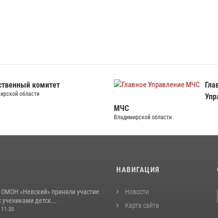
ственный комитет
Гла
ирской области
Упр
МЧС
Владимирской области
И
НАВИГАЦИЯ
 ОМОН «Невский» приняли участие
Новости
с учениками детск...
Карта сайта
 11:30