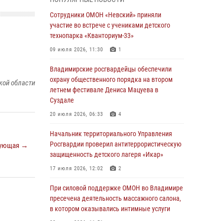
При силовой поддержке ОМОН во Владимире
пресечена деятельность массажного салона,
Сотрудники ОМОН «Невский» приняли
в котором оказывались интимные услуги
участие во встрече с учениками детского
технопарка «Кванториум-33»
28 июля 2026, 11:51
09 июля 2026, 11:30
1
Во Владимирcкой области открыли
профильную Росгвардейскую смену в
Владимирские росгвардейцы обеспечили
детском лагере «Икар»
охрану общественного порядка на втором
кой области
летнем фестивале Дениса Мацуева в
27 июля 2026, 16:43
2
Суздале
Владимирские росгвардейцы обеспечили
20 июля 2026, 06:33
4
охрану общественного порядка на втором
летнем фестивале Дениса Мацуева в
Начальник территориального Управления
Суздале
Росгвардии проверил антитеррористическую
ующая →
защищенность детского лагеря «Икар»
20 июля 2026, 06:33
4
17 июля 2026, 12:02
2
Военнослужащий военного оркестра
регионального Управления Росвардии
При силовой поддержке ОМОН во Владимире
выступил на празднике «Один день с
пресечена деятельность массажного салона,
Росгвардией» к 105-летию Центрального
в котором оказывались интимные услуги
округа