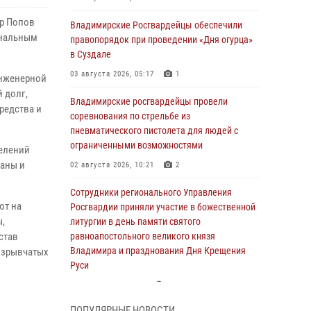
р Попов
Владимирские Росгвардейцы обеспечили
ональным
правопорядок при проведении «Дня огурца»
в Суздале
03 августа 2026, 05:17
1
инженерной
 долг,
Владимирские росгвардейцы провели
редства и
соревнования по стрельбе из
пневматического пистолета для людей с
ограниченными возможностями
елений
раны и
02 августа 2026, 10:21
2
Сотрудники регионального Управления
ют на
Росгвардии приняли участие в божественной
ы,
литургии в день памяти святого
став
равноапостольного великого князя
Владимира и празднования Дня Крещения
взрывчатых
Руси
29 июля 2026, 05:29
4
ПОПУЛЯРНЫЕ НОВОСТИ