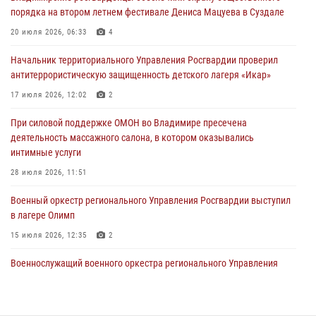
27 июля 2026, 16:43
2
порядка на втором летнем фестивале Дениса Мацуева в Суздале
Владимирские росгвардейцы обеспечили охрану общественного
20 июля 2026, 06:33
4
порядка на втором летнем фестивале Дениса Мацуева в Суздале
Начальник территориального Управления Росгвардии проверил
20 июля 2026, 06:33
4
антитеррористическую защищенность детского лагеря «Икар»
Военнослужащий военного оркестра регионального Управления
17 июля 2026, 12:02
2
Росвардии выступил на празднике «Один день с Росгвардией» к
105-летию Центрального округа
При силовой поддержке ОМОН во Владимире пресечена
деятельность массажного салона, в котором оказывались
19 июля 2026, 11:17
7
интимные услуги
Начальник территориального Управления Росгвардии проверил
28 июля 2026, 11:51
антитеррористическую защищенность детского лагеря «Икар»
Военный оркестр регионального Управления Росгвардии выступил
17 июля 2026, 12:02
2
в лагере Олимп
15 июля 2026, 12:35
2
Военнослужащий военного оркестра регионального Управления
Росвардии выступил на празднике «Один день с Росгвардией» к
105-летию Центрального округа
19 июля 2026, 11:17
7