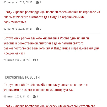
03 августа 2026, 05:17
1
Владимирские росгвардейцы провели соревнования по стрельбе из
пневматического пистолета для людей с ограниченными
возможностями
02 августа 2026, 10:21
2
Сотрудники регионального Управления Росгвардии приняли
участие в божественной литургии в день памяти святого
равноапостольного великого князя Владимира и празднования Дня
Крещения Руси
29 июля 2026, 05:29
4
При силовой поддержке ОМОН во Владимире пресечена
деятельность массажного салона, в котором оказывались
ПОПУЛЯРНЫЕ НОВОСТИ
интимные услуги
Сотрудники ОМОН «Невский» приняли участие во встрече с
28 июля 2026, 11:51
учениками детского технопарка «Кванториум-33»
Во Владимирcкой области открыли профильную Росгвардейскую
09 июля 2026, 11:30
1
смену в детском лагере «Икар»
Владимирские росгвардейцы обеспечили охрану общественного