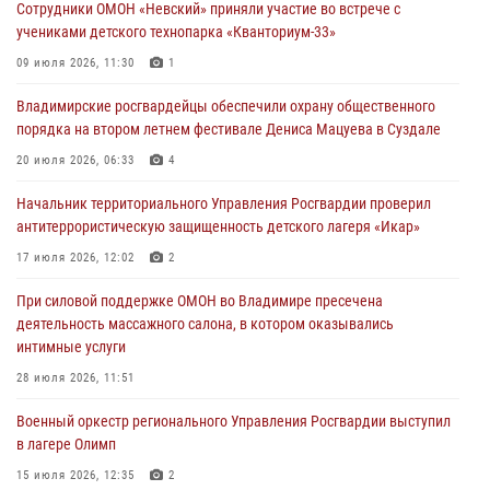
Сотрудники ОМОН «Невский» приняли участие во встрече с
27 июля 2026, 16:43
2
учениками детского технопарка «Кванториум-33»
Владимирские росгвардейцы обеспечили охрану общественного
09 июля 2026, 11:30
1
порядка на втором летнем фестивале Дениса Мацуева в Суздале
Владимирские росгвардейцы обеспечили охрану общественного
20 июля 2026, 06:33
4
порядка на втором летнем фестивале Дениса Мацуева в Суздале
Военнослужащий военного оркестра регионального Управления
20 июля 2026, 06:33
4
Росвардии выступил на празднике «Один день с Росгвардией» к
105-летию Центрального округа
Начальник территориального Управления Росгвардии проверил
антитеррористическую защищенность детского лагеря «Икар»
19 июля 2026, 11:17
7
17 июля 2026, 12:02
2
Начальник территориального Управления Росгвардии проверил
антитеррористическую защищенность детского лагеря «Икар»
При силовой поддержке ОМОН во Владимире пресечена
деятельность массажного салона, в котором оказывались
17 июля 2026, 12:02
2
интимные услуги
Военный оркестр регионального Управления Росгвардии выступил
28 июля 2026, 11:51
в лагере Олимп
Военный оркестр регионального Управления Росгвардии выступил
15 июля 2026, 12:35
2
в лагере Олимп
15 июля 2026, 12:35
2