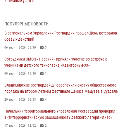
интимные услуги
28 июля 2026, 11:51
Во Владимирcкой области открыли профильную Росгвардейскую
ПОПУЛЯРНЫЕ НОВОСТИ
смену в детском лагере «Икар»
В региональном Управлении Росгвардии прошел День ветеранов
27 июля 2026, 16:43
2
боевых действий
Владимирские росгвардейцы обеспечили охрану общественного
06 июля 2026, 05:30
3
порядка на втором летнем фестивале Дениса Мацуева в Суздале
Сотрудники ОМОН «Невский» приняли участие во встрече с
20 июля 2026, 06:33
4
учениками детского технопарка «Кванториум-33»
Военнослужащий военного оркестра регионального Управления
09 июля 2026, 11:30
1
Росвардии выступил на празднике «Один день с Росгвардией» к
105-летию Центрального округа
Владимирские росгвардейцы обеспечили охрану общественного
порядка на втором летнем фестивале Дениса Мацуева в Суздале
19 июля 2026, 11:17
7
20 июля 2026, 06:33
4
Начальник территориального Управления Росгвардии проверил
антитеррористическую защищенность детского лагеря «Икар»
Начальник территориального Управления Росгвардии проверил
антитеррористическую защищенность детского лагеря «Икар»
17 июля 2026, 12:02
2
17 июля 2026, 12:02
2
Военный оркестр регионального Управления Росгвардии выступил