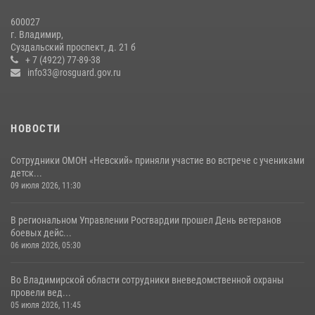
Во Владимирcкой области открыли профильную Росгвардейскую
600027
смену в детском лагере «Икар»
г. Владимир,
27 июля 2026, 16:43
2
Суздальский проспект, д. 21 б
+ 7 (4922) 77-89-38
Центральный округ Росгвардии отмечает 105-летие
info33@rosguard.gov.ru
15 июля 2026, 09:05
НОВОСТИ
Сотрудники ОМОН «Невский» приняли участие во встрече с учениками
детск...
09 июля 2026, 11:30
В региональном Управлении Росгвардии прошел День ветеранов
боевых дейс...
06 июля 2026, 05:30
Во Владимирской области сотрудники вневедомственной охраны
провели вед...
05 июля 2026, 11:45