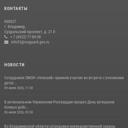
27 июля 2026, 16:43
2
КОНТАКТЫ
Центральный округ Росгвардии отмечает 105-летие
600027
15 июля 2026, 09:05
г. Владимир,
Суздальский проспект, д. 21 б
Владимирские Росгвардейцы обеспечили правопорядок при
+ 7 (4922) 77-89-38
проведении «Дня огурца» в Суздале
info33@rosguard.gov.ru
03 августа 2026, 05:17
1
НОВОСТИ
Сотрудники ОМОН «Невский» приняли участие во встрече с учениками
детск...
09 июля 2026, 11:30
В региональном Управлении Росгвардии прошел День ветеранов
боевых дейс...
06 июля 2026, 05:30
Во Владимирской области сотрудники вневедомственной охраны