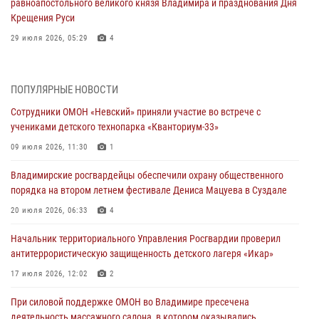
равноапостольного великого князя Владимира и празднования Дня
Крещения Руси
29 июля 2026, 05:29
4
При силовой поддержке ОМОН во Владимире пресечена
деятельность массажного салона, в котором оказывались
ПОПУЛЯРНЫЕ НОВОСТИ
интимные услуги
Сотрудники ОМОН «Невский» приняли участие во встрече с
28 июля 2026, 11:51
учениками детского технопарка «Кванториум-33»
Во Владимирcкой области открыли профильную Росгвардейскую
09 июля 2026, 11:30
1
смену в детском лагере «Икар»
Владимирские росгвардейцы обеспечили охрану общественного
27 июля 2026, 16:43
2
порядка на втором летнем фестивале Дениса Мацуева в Суздале
Владимирские росгвардейцы обеспечили охрану общественного
20 июля 2026, 06:33
4
порядка на втором летнем фестивале Дениса Мацуева в Суздале
Начальник территориального Управления Росгвардии проверил
20 июля 2026, 06:33
4
антитеррористическую защищенность детского лагеря «Икар»
Военнослужащий военного оркестра регионального Управления
17 июля 2026, 12:02
2
Росвардии выступил на празднике «Один день с Росгвардией» к
105-летию Центрального округа
При силовой поддержке ОМОН во Владимире пресечена
деятельность массажного салона, в котором оказывались