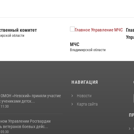
ственный комитет
Гла
ирской области
Упр
МЧС
Владимирской области
И
НАВИГАЦИЯ
 ОМОН «Невский» приняли участие
Новости
с учениками детск...
Карта сайта
 11:30
П
ьном Управлении Росгвардии
 ветеранов боевых дейс...
 05:30