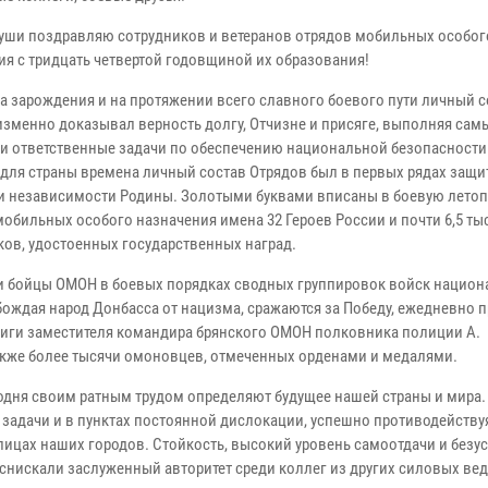
души поздравляю сотрудников и ветеранов отрядов мобильных особог
ия с тридцать четвертой годовщиной их образования!
а зарождения и на протяжении всего славного боевого пути личный с
зменно доказывал верность долгу, Отчизне и присяге, выполняя сам
и ответственные задачи по обеспечению национальной безопасности
для страны времена личный состав Отрядов был в первых рядах защ
и независимости Родины. Золотыми буквами вписаны в боевую лето
мобильных особого назначения имена 32 Героев России и почти 6,5 ты
ков, удостоенных государственных наград.
 и бойцы ОМОН в боевых порядках сводных группировок войск нацио
бождая народ Донбасса от нацизма, сражаются за Победу, ежедневно 
виги заместителя командира брянского ОМОН полковника полиции А.
также более тысячи омоновцев, отмеченных орденами и медалями.
дня своим ратным трудом определяют будущее нашей страны и мира. 
задачи и в пунктах постоянной дислокации, успешно противодейству
лицах наших городов. Стойкость, высокий уровень самоотдачи и безу
нискали заслуженный авторитет среди коллег из других силовых вед