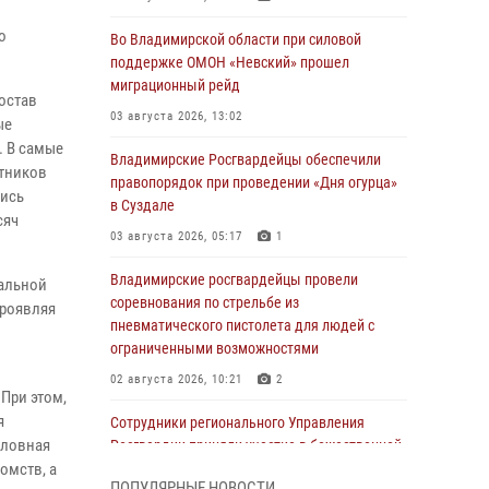
о
Во Владимирской области при силовой
поддержке ОМОН «Невский» прошел
миграционный рейд
остав
03 августа 2026, 13:02
ые
. В самые
Владимирские Росгвардейцы обеспечили
итников
правопорядок при проведении «Дня огурца»
пись
в Суздале
сяч
03 августа 2026, 05:17
1
Владимирские росгвардейцы провели
нальной
соревнования по стрельбе из
проявляя
пневматического пистолета для людей с
ограниченными возможностями
02 августа 2026, 10:21
2
При этом,
я
Сотрудники регионального Управления
словная
Росгвардии приняли участие в божественной
омств, а
литургии в день памяти святого
ПОПУЛЯРНЫЕ НОВОСТИ