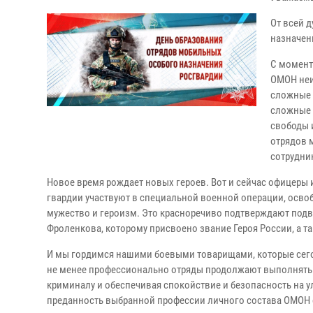
От всей 
назначен
С момент
ОМОН неи
сложные 
сложные 
свободы 
отрядов 
сотрудни
Новое время рождает новых героев. Вот и сейчас офицеры
гвардии участвуют в специальной военной операции, осво
мужество и героизм. Это красноречиво подтверждают под
Фроленкова, которому присвоено звание Героя России, а 
И мы гордимся нашими боевыми товарищами, которые сего
не менее профессионально отряды продолжают выполнять 
криминалу и обеспечивая спокойствие и безопасность на у
преданность выбранной профессии личного состава ОМОН с