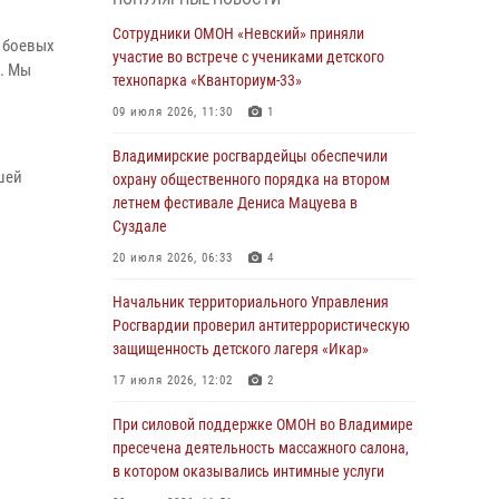
равноапостольного великого князя
Владимира и празднования Дня Крещения
Сотрудники ОМОН «Невский» приняли
 боевых
Руси
участие во встрече с учениками детского
я. Мы
технопарка «Кванториум-33»
29 июля 2026, 05:29
4
09 июля 2026, 11:30
1
При силовой поддержке ОМОН во Владимире
пресечена деятельность массажного салона,
Владимирские росгвардейцы обеспечили
в котором оказывались интимные услуги
шей
охрану общественного порядка на втором
летнем фестивале Дениса Мацуева в
28 июля 2026, 11:51
Суздале
Во Владимирcкой области открыли
20 июля 2026, 06:33
4
профильную Росгвардейскую смену в
детском лагере «Икар»
Начальник территориального Управления
Росгвардии проверил антитеррористическую
27 июля 2026, 16:43
2
защищенность детского лагеря «Икар»
Владимирские росгвардейцы обеспечили
17 июля 2026, 12:02
2
охрану общественного порядка на втором
летнем фестивале Дениса Мацуева в
При силовой поддержке ОМОН во Владимире
Суздале
пресечена деятельность массажного салона,
в котором оказывались интимные услуги
20 июля 2026, 06:33
4