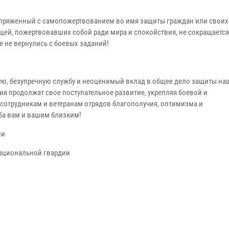
сопряженный с самопожертвованием во имя защиты граждан или своих
щей, пожертвовавших собой ради мира и спокойствия, не сокращаетс
ые не вернулись с боевых заданий!
ую, безупречную службу и неоценимый вклад в общее дело защиты на
я продолжат свое поступательное развитие, укрепляя боевой и
сотрудникам и ветеранам отрядов благополучия, оптимизма и
ба вам и вашим близким!
ии
ациональной гвардии