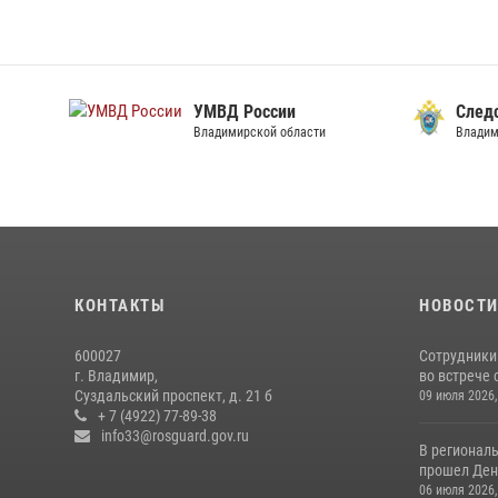
УМВД России
След
Владимирской области
Владим
КОНТАКТЫ
НОВОСТ
600027
Сотрудники
г. Владимир,
во встрече 
Суздальский проспект, д. 21 б
09 июля 2026,
+ 7 (4922) 77-89-38
info33@rosguard.gov.ru
В регионал
прошел День
06 июля 2026,