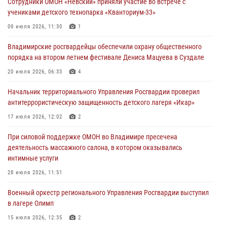
Сотрудники ОМОН «Невский» приняли участие во встрече с
28 июля 2026, 11:51
учениками детского технопарка «Кванториум-33»
Во Владимирcкой области открыли профильную Росгвардейскую
09 июля 2026, 11:30
1
смену в детском лагере «Икар»
Владимирские росгвардейцы обеспечили охрану общественного
27 июля 2026, 16:43
2
порядка на втором летнем фестивале Дениса Мацуева в Суздале
Владимирские росгвардейцы обеспечили охрану общественного
20 июля 2026, 06:33
4
порядка на втором летнем фестивале Дениса Мацуева в Суздале
Начальник территориального Управления Росгвардии проверил
20 июля 2026, 06:33
4
антитеррористическую защищенность детского лагеря «Икар»
Военнослужащий военного оркестра регионального Управления
17 июля 2026, 12:02
2
Росвардии выступил на празднике «Один день с Росгвардией» к
105-летию Центрального округа
При силовой поддержке ОМОН во Владимире пресечена
деятельность массажного салона, в котором оказывались
19 июля 2026, 11:17
7
интимные услуги
Начальник территориального Управления Росгвардии проверил
28 июля 2026, 11:51
антитеррористическую защищенность детского лагеря «Икар»
Военный оркестр регионального Управления Росгвардии выступил
17 июля 2026, 12:02
2
в лагере Олимп
15 июля 2026, 12:35
2