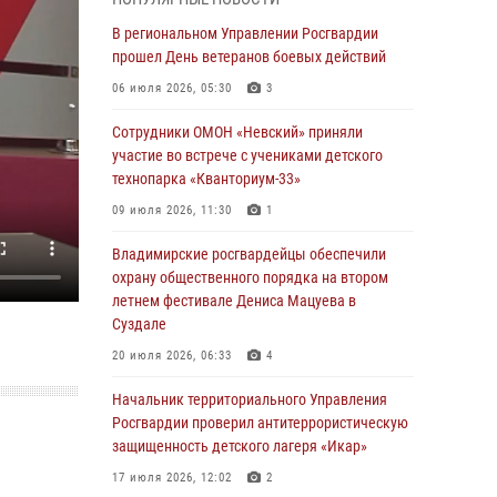
При силовой поддержке ОМОН во Владимире
пресечена деятельность массажного салона,
В региональном Управлении Росгвардии
в котором оказывались интимные услуги
прошел День ветеранов боевых действий
28 июля 2026, 11:51
06 июля 2026, 05:30
3
Во Владимирcкой области открыли
Сотрудники ОМОН «Невский» приняли
профильную Росгвардейскую смену в
участие во встрече с учениками детского
детском лагере «Икар»
технопарка «Кванториум-33»
27 июля 2026, 16:43
2
09 июля 2026, 11:30
1
Владимирские росгвардейцы обеспечили
Владимирские росгвардейцы обеспечили
охрану общественного порядка на втором
охрану общественного порядка на втором
летнем фестивале Дениса Мацуева в
летнем фестивале Дениса Мацуева в
Суздале
Суздале
20 июля 2026, 06:33
4
20 июля 2026, 06:33
4
Военнослужащий военного оркестра
Начальник территориального Управления
регионального Управления Росвардии
Росгвардии проверил антитеррористическую
выступил на празднике «Один день с
защищенность детского лагеря «Икар»
Росгвардией» к 105-летию Центрального
17 июля 2026, 12:02
2
округа