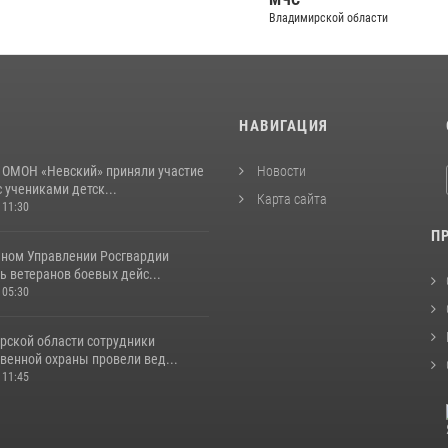
Владимирской области
И
НАВИГАЦИЯ
 ОМОН «Невский» приняли участие
Новости
с учениками детск...
Карта сайта
 11:30
П
ьном Управлении Росгвардии
 ветеранов боевых дейс...
 05:30
рской области сотрудники
венной охраны провели вед...
 11:45