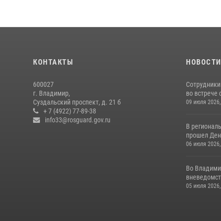
КОНТАКТЫ
НОВОСТ
600027
Сотрудники
г. Владимир,
во встрече 
Суздальский проспект, д. 21 б
09 июля 2026,
+ 7 (4922) 77-89-38
info33@rosguard.gov.ru
В регионал
прошел День
06 июля 2026,
Во Владими
вневедомст
05 июля 2026,