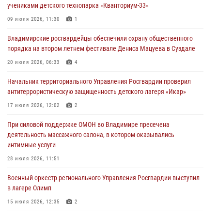
учениками детского технопарка «Кванториум-33»
Во Владимирcкой области открыли профильную Росгвардейскую
09 июля 2026, 11:30
1
смену в детском лагере «Икар»
Владимирские росгвардейцы обеспечили охрану общественного
27 июля 2026, 16:43
2
порядка на втором летнем фестивале Дениса Мацуева в Суздале
Владимирские росгвардейцы обеспечили охрану общественного
20 июля 2026, 06:33
4
порядка на втором летнем фестивале Дениса Мацуева в Суздале
Начальник территориального Управления Росгвардии проверил
20 июля 2026, 06:33
4
антитеррористическую защищенность детского лагеря «Икар»
Военнослужащий военного оркестра регионального Управления
17 июля 2026, 12:02
2
Росвардии выступил на празднике «Один день с Росгвардией» к
105-летию Центрального округа
При силовой поддержке ОМОН во Владимире пресечена
деятельность массажного салона, в котором оказывались
19 июля 2026, 11:17
7
интимные услуги
Начальник территориального Управления Росгвардии проверил
28 июля 2026, 11:51
антитеррористическую защищенность детского лагеря «Икар»
Военный оркестр регионального Управления Росгвардии выступил
17 июля 2026, 12:02
2
в лагере Олимп
15 июля 2026, 12:35
2