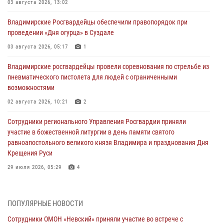
03 августа 2026, 13:02
Владимирские Росгвардейцы обеспечили правопорядок при
проведении «Дня огурца» в Суздале
03 августа 2026, 05:17
1
Владимирские росгвардейцы провели соревнования по стрельбе из
пневматического пистолета для людей с ограниченными
возможностями
02 августа 2026, 10:21
2
Сотрудники регионального Управления Росгвардии приняли
участие в божественной литургии в день памяти святого
равноапостольного великого князя Владимира и празднования Дня
Крещения Руси
29 июля 2026, 05:29
4
При силовой поддержке ОМОН во Владимире пресечена
деятельность массажного салона, в котором оказывались
ПОПУЛЯРНЫЕ НОВОСТИ
интимные услуги
Сотрудники ОМОН «Невский» приняли участие во встрече с
28 июля 2026, 11:51