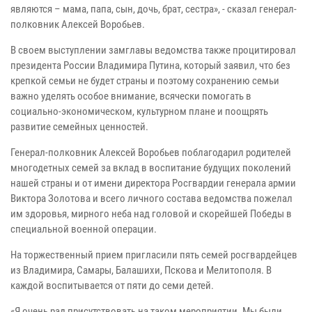
являются – мама, папа, сын, дочь, брат, сестра», - сказал генерал-
полковник Алексей Воробьев.
В своем выступлении замглавы ведомства также процитировал
президента России Владимира Путина, который заявил, что без
крепкой семьи не будет страны и поэтому сохранению семьи
важно уделять особое внимание, всячески помогать в
социально-экономическом, культурном плане и поощрять
развитие семейных ценностей.
Генерал-полковник Алексей Воробьев поблагодарил родителей
многодетных семей за вклад в воспитание будущих поколений
нашей страны и от имени директора Росгвардии генерала армии
Виктора Золотова и всего личного состава ведомства пожелал
им здоровья, мирного неба над головой и скорейшей Победы в
специальной военной операции.
На торжественный прием пригласили пять семей росгвардейцев
из Владимира, Самары, Балашихи, Пскова и Мелитополя. В
каждой воспитывается от пяти до семи детей.
«Я очень рад присутствовать на таком мероприятии. Мы были