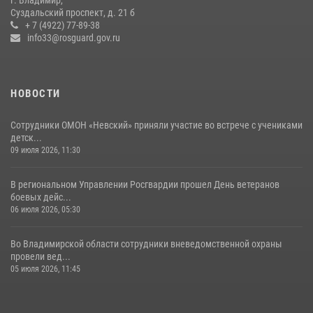
Суздальский проспект, д. 21 б
Владимирские Росгвардейцы обеспечили правопорядок при
+ 7 (4922) 77-89-38
проведении «Дня огурца» в Суздале
info33@rosguard.gov.ru
03 августа 2026, 05:17
1
НОВОСТИ
Сотрудники ОМОН «Невский» приняли участие во встрече с учениками
детск...
09 июля 2026, 11:30
В региональном Управлении Росгвардии прошел День ветеранов
боевых дейс...
06 июля 2026, 05:30
Во Владимирской области сотрудники вневедомственной охраны
провели вед...
05 июля 2026, 11:45