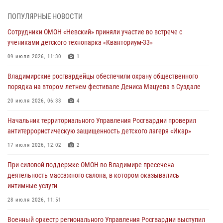
Во Владимирcкой области открыли профильную Росгвардейскую
ПОПУЛЯРНЫЕ НОВОСТИ
смену в детском лагере «Икар»
Сотрудники ОМОН «Невский» приняли участие во встрече с
27 июля 2026, 16:43
2
учениками детского технопарка «Кванториум-33»
Владимирские росгвардейцы обеспечили охрану общественного
09 июля 2026, 11:30
1
порядка на втором летнем фестивале Дениса Мацуева в Суздале
Владимирские росгвардейцы обеспечили охрану общественного
20 июля 2026, 06:33
4
порядка на втором летнем фестивале Дениса Мацуева в Суздале
Военнослужащий военного оркестра регионального Управления
20 июля 2026, 06:33
4
Росвардии выступил на празднике «Один день с Росгвардией» к
105-летию Центрального округа
Начальник территориального Управления Росгвардии проверил
антитеррористическую защищенность детского лагеря «Икар»
19 июля 2026, 11:17
7
17 июля 2026, 12:02
2
Начальник территориального Управления Росгвардии проверил
антитеррористическую защищенность детского лагеря «Икар»
При силовой поддержке ОМОН во Владимире пресечена
деятельность массажного салона, в котором оказывались
17 июля 2026, 12:02
2
интимные услуги
Военный оркестр регионального Управления Росгвардии выступил
28 июля 2026, 11:51
в лагере Олимп
Военный оркестр регионального Управления Росгвардии выступил
15 июля 2026, 12:35
2