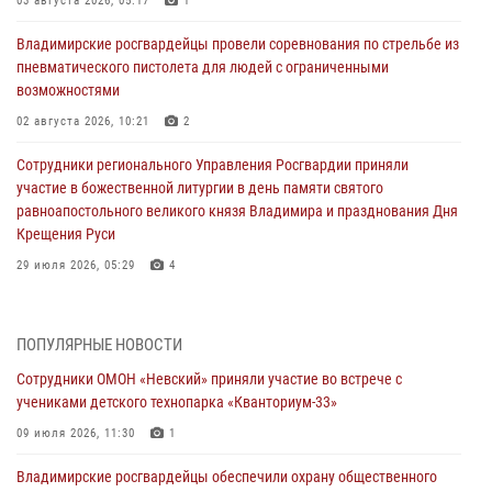
03 августа 2026, 05:17
1
Владимирские росгвардейцы провели соревнования по стрельбе из
пневматического пистолета для людей с ограниченными
возможностями
02 августа 2026, 10:21
2
Сотрудники регионального Управления Росгвардии приняли
участие в божественной литургии в день памяти святого
равноапостольного великого князя Владимира и празднования Дня
Крещения Руси
29 июля 2026, 05:29
4
При силовой поддержке ОМОН во Владимире пресечена
деятельность массажного салона, в котором оказывались
ПОПУЛЯРНЫЕ НОВОСТИ
интимные услуги
Сотрудники ОМОН «Невский» приняли участие во встрече с
28 июля 2026, 11:51
учениками детского технопарка «Кванториум-33»
Во Владимирcкой области открыли профильную Росгвардейскую
09 июля 2026, 11:30
1
смену в детском лагере «Икар»
Владимирские росгвардейцы обеспечили охрану общественного
27 июля 2026, 16:43
2