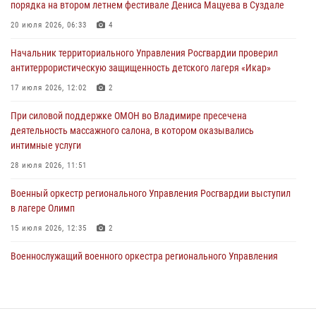
порядка на втором летнем фестивале Дениса Мацуева в Суздале
Владимирские росгвардейцы обеспечили охрану общественного
20 июля 2026, 06:33
4
порядка на втором летнем фестивале Дениса Мацуева в Суздале
Начальник территориального Управления Росгвардии проверил
20 июля 2026, 06:33
4
антитеррористическую защищенность детского лагеря «Икар»
Военнослужащий военного оркестра регионального Управления
17 июля 2026, 12:02
2
Росвардии выступил на празднике «Один день с Росгвардией» к
105-летию Центрального округа
При силовой поддержке ОМОН во Владимире пресечена
деятельность массажного салона, в котором оказывались
19 июля 2026, 11:17
7
интимные услуги
Начальник территориального Управления Росгвардии проверил
28 июля 2026, 11:51
антитеррористическую защищенность детского лагеря «Икар»
Военный оркестр регионального Управления Росгвардии выступил
17 июля 2026, 12:02
2
в лагере Олимп
15 июля 2026, 12:35
2
Военнослужащий военного оркестра регионального Управления
Росвардии выступил на празднике «Один день с Росгвардией» к
105-летию Центрального округа
19 июля 2026, 11:17
7