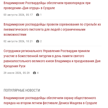
Владимирские Росгвардейцы обеспечили правопорядок при
проведении «Дня огурца» в Суздале
03 августа 2026, 05:17
1
Владимирские росгвардейцы провели соревнования по стрельбе из
пневматического пистолета для людей с ограниченными
возможностями
02 августа 2026, 10:21
2
Сотрудники регионального Управления Росгвардии приняли
участие в божественной литургии в день памяти святого
равноапостольного великого князя Владимира и празднования Дня
Крещения Руси
29 июля 2026, 05:29
4
При силовой поддержке ОМОН во Владимире пресечена
деятельность массажного салона, в котором оказывались
ПОПУЛЯРНЫЕ НОВОСТИ
интимные услуги
Владимирские росгвардейцы обеспечили охрану общественного
28 июля 2026, 11:51
порядка на втором летнем фестивале Дениса Мацуева в Суздале