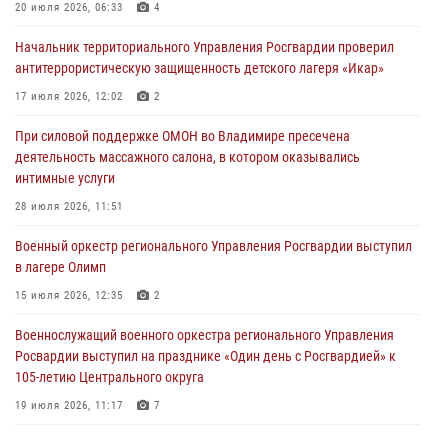
Во Владимирcкой области открыли профильную Росгвардейскую
20 июля 2026, 06:33
4
смену в детском лагере «Икар»
Начальник территориального Управления Росгвардии проверил
27 июля 2026, 16:43
2
антитеррористическую защищенность детского лагеря «Икар»
Владимирские росгвардейцы обеспечили охрану общественного
17 июля 2026, 12:02
2
порядка на втором летнем фестивале Дениса Мацуева в Суздале
При силовой поддержке ОМОН во Владимире пресечена
20 июля 2026, 06:33
4
деятельность массажного салона, в котором оказывались
интимные услуги
Военнослужащий военного оркестра регионального Управления
Росвардии выступил на празднике «Один день с Росгвардией» к
28 июля 2026, 11:51
105-летию Центрального округа
Военный оркестр регионального Управления Росгвардии выступил
19 июля 2026, 11:17
7
в лагере Олимп
Начальник территориального Управления Росгвардии проверил
15 июля 2026, 12:35
2
антитеррористическую защищенность детского лагеря «Икар»
Военнослужащий военного оркестра регионального Управления
17 июля 2026, 12:02
2
Росвардии выступил на празднике «Один день с Росгвардией» к
105-летию Центрального округа
19 июля 2026, 11:17
7
Сотрудники регионального Управления Росгвардии приняли