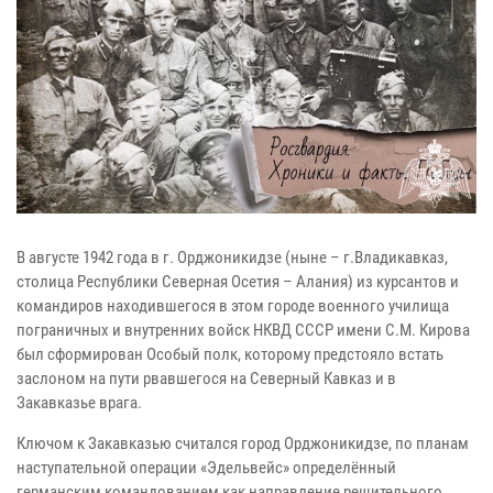
В августе 1942 года в г. Орджоникидзе (ныне – г.Владикавказ,
столица Республики Северная Осетия – Алания) из курсантов и
командиров находившегося в этом городе военного училища
пограничных и внутренних войск НКВД СССР имени С.М. Кирова
был сформирован Особый полк, которому предстояло встать
заслоном на пути рвавшегося на Северный Кавказ и в
Закавказье врага.
Ключом к Закавказью считался город Орджоникидзе, по планам
наступательной операции «Эдельвейс» определённый
германским командованием как направление решительного