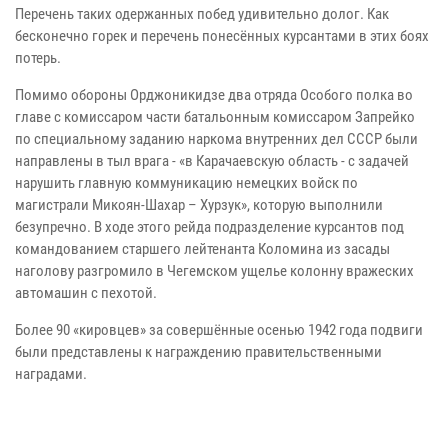
Перечень таких одержанных побед удивительно долог. Как
бесконечно горек и перечень понесённых курсантами в этих боях
потерь.
Помимо обороны Орджоникидзе два отряда Особого полка во
главе с комиссаром части батальонным комиссаром Запрейко
по специальному заданию наркома внутренних дел СССР были
направлены в тыл врага - «в Карачаевскую область - с задачей
нарушить главную коммуникацию немецких войск по
магистрали Микоян-Шахар – Хурзук», которую выполнили
безупречно. В ходе этого рейда подразделение курсантов под
командованием старшего лейтенанта Коломина из засады
наголову разгромило в Чегемском ущелье колонну вражеских
автомашин с пехотой.
Более 90 «кировцев» за совершённые осенью 1942 года подвиги
были представлены к награждению правительственными
наградами.