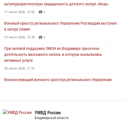
антитеррористическую защищенность детского лагеря «Икар»
Военнослужащий военного оркестра регионального Управления
17 июля 2026, 12:02
2
Росвардии выступил на празднике «Один день с Росгвардией» к
105-летию Центрального округа
Военный оркестр регионального Управления Росгвардии выступил
в лагере Олимп
19 июля 2026, 11:17
7
15 июля 2026, 12:35
2
Начальник территориального Управления Росгвардии проверил
антитеррористическую защищенность детского лагеря «Икар»
При силовой поддержке ОМОН во Владимире пресечена
деятельность массажного салона, в котором оказывались
17 июля 2026, 12:02
2
интимные услуги
28 июля 2026, 11:51
Военнослужащий военного оркестра регионального Управления
Росвардии выступил на празднике «Один день с Росгвардией» к
105-летию Центрального округа
19 июля 2026, 11:17
7
Сотрудники регионального Управления Росгвардии приняли
УМВД России
участие в божественной литургии в день памяти святого
Владимирской области
равноапостольного великого князя Владимира и празднования Дня