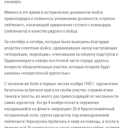
насмерть.
Именно в это время в исторических документах войск
правопорядка и появилось упоминание должности «стрелок-
лейтенант», означающей применение готового командира
(лейтенанта) в качестве рядового бойца.
За сентябрь и октябрь, которые были выиграны благодаря
упорству советских войск, сдерживавших напор наступающих
гитлеровцев, «кировцам», отвечавшим за оборону подступов к
Орджоникидзе и северо-восточной части города, удалось
возвести оборонительные участки, которые позднее будут
названы «неприступной крепостью».
С началом же боёв в первых числах ноября 1942 г. курсантские
батальоны встретили врага на своём участке, отражая атаки
танков и пехоты, во много раз превосходящей по численности
самих курсантов. Когда 4 ноября попал в окружение
находившийся на фланге «кировцев» 26-й Краснознамённый
пограничный полк, группа курсантов под командованием
лейтенанта Черноусова пробилась к нему на помощь, а после в
течение ещё 36 смертоносных часов удерживала рубеж, потеряв