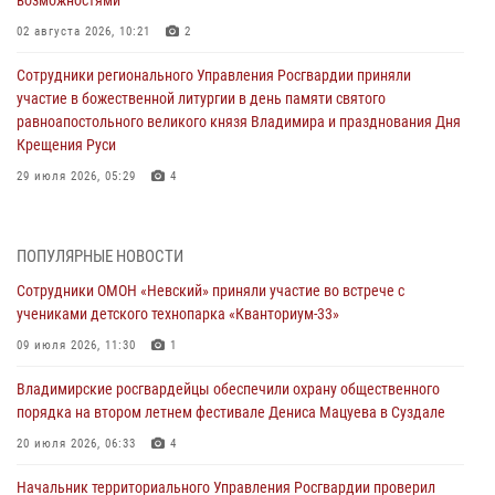
02 августа 2026, 10:21
2
Сотрудники регионального Управления Росгвардии приняли
участие в божественной литургии в день памяти святого
равноапостольного великого князя Владимира и празднования Дня
Крещения Руси
29 июля 2026, 05:29
4
При силовой поддержке ОМОН во Владимире пресечена
деятельность массажного салона, в котором оказывались
ПОПУЛЯРНЫЕ НОВОСТИ
интимные услуги
Сотрудники ОМОН «Невский» приняли участие во встрече с
28 июля 2026, 11:51
учениками детского технопарка «Кванториум-33»
Во Владимирcкой области открыли профильную Росгвардейскую
09 июля 2026, 11:30
1
смену в детском лагере «Икар»
Владимирские росгвардейцы обеспечили охрану общественного
27 июля 2026, 16:43
2
порядка на втором летнем фестивале Дениса Мацуева в Суздале
Владимирские росгвардейцы обеспечили охрану общественного
20 июля 2026, 06:33
4
порядка на втором летнем фестивале Дениса Мацуева в Суздале
Начальник территориального Управления Росгвардии проверил
20 июля 2026, 06:33
4