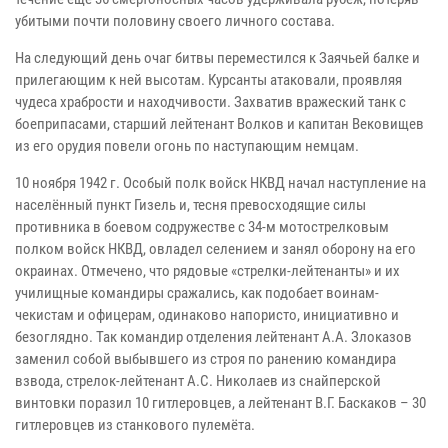
убитыми почти половину своего личного состава.
На следующий день очаг битвы переместился к Заячьей балке и
прилегающим к ней высотам. Курсанты атаковали, проявляя
чудеса храбрости и находчивости. Захватив вражеский танк с
боеприпасами, старший лейтенант Волков и капитан Вековищев
из его орудия повели огонь по наступающим немцам.
10 ноября 1942 г. Особый полк войск НКВД начал наступление на
населённый пункт Гизель и, тесня превосходящие силы
противника в боевом содружестве с 34-м мотострелковым
полком войск НКВД, овладел селением и занял оборону на его
окраинах. Отмечено, что рядовые «стрелки-лейтенанты» и их
училищные командиры сражались, как подобает воинам-
чекистам и офицерам, одинаково напористо, инициативно и
безоглядно. Так командир отделения лейтенант А.А. Злоказов
заменил собой выбывшего из строя по ранению командира
взвода, стрелок-лейтенант А.С. Николаев из снайперской
винтовки поразил 10 гитлеровцев, а лейтенант В.Г. Баскаков – 30
гитлеровцев из станкового пулемёта.