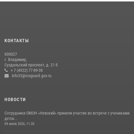
Крещения Руси
29 июля 2026, 05:29
4
Во Владимирcкой области открыли профильную Росгвардейскую
смену в детском лагере «Икар»
27 июля 2026, 16:43
2
КОНТАКТЫ
Центральный округ Росгвардии отмечает 105-летие
600027
15 июля 2026, 09:05
г. Владимир,
Суздальский проспект, д. 21 б
Владимирские Росгвардейцы обеспечили правопорядок при
+ 7 (4922) 77-89-38
проведении «Дня огурца» в Суздале
info33@rosguard.gov.ru
03 августа 2026, 05:17
1
НОВОСТИ
Сотрудники ОМОН «Невский» приняли участие во встрече с учениками
детск...
09 июля 2026, 11:30