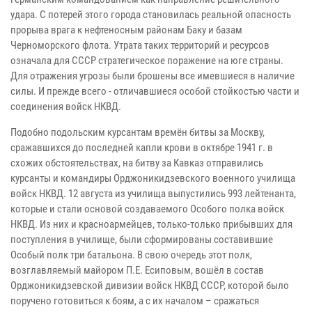
удара. С потерей этого города становилась реальной опасность
прорыва врага к нефтеносным районам Баку и базам
Черноморского флота. Утрата таких территорий и ресурсов
означала для СССР стратегическое поражение на юге страны.
Для отражения угрозы были брошены все имевшиеся в наличие
силы. И прежде всего - отличавшиеся особой стойкостью части и
соединения войск НКВД.
Подобно подольским курсантам времён битвы за Москву,
сражавшихся до последней капли крови в октябре 1941 г. в
схожих обстоятельствах, на битву за Кавказ отправились
курсанты и командиры Орджоникидзевского военного училища
войск НКВД. 12 августа из училища выпустились 993 лейтенанта,
которые и стали основой создаваемого Особого полка войск
НКВД. Из них и красноармейцев, только-только прибывших для
поступления в училище, были сформированы составившие
Особый полк три батальона. В свою очередь этот полк,
возглавляемый майором П.Е. Есиповым, вошёл в состав
Орджоникидзевской дивизии войск НКВД СССР, которой было
поручено готовиться к боям, а с их началом – сражаться