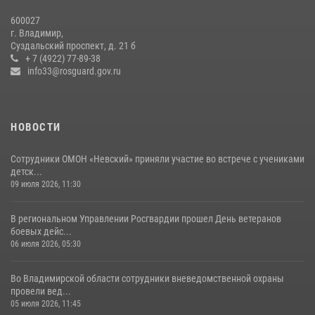
Центральный округ Росгвардии отмечает 105-летие
600027
15 июля 2026, 09:05
г. Владимир,
Суздальский проспект, д. 21 б
Владимирские Росгвардейцы обеспечили правопорядок при
+ 7 (4922) 77-89-38
проведении «Дня огурца» в Суздале
info33@rosguard.gov.ru
03 августа 2026, 05:17
1
НОВОСТИ
Сотрудники ОМОН «Невский» приняли участие во встрече с учениками
детск...
09 июля 2026, 11:30
В региональном Управлении Росгвардии прошел День ветеранов
боевых дейс...
06 июля 2026, 05:30
Во Владимирской области сотрудники вневедомственной охраны
провели вед...
05 июля 2026, 11:45