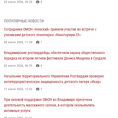
29 июля 2026, 05:29
4
При силовой поддержке ОМОН во Владимире пресечена
деятельность массажного салона, в котором оказывались
ПОПУЛЯРНЫЕ НОВОСТИ
интимные услуги
Сотрудники ОМОН «Невский» приняли участие во встрече с
28 июля 2026, 11:51
учениками детского технопарка «Кванториум-33»
Во Владимирcкой области открыли профильную Росгвардейскую
09 июля 2026, 11:30
1
смену в детском лагере «Икар»
Владимирские росгвардейцы обеспечили охрану общественного
27 июля 2026, 16:43
2
порядка на втором летнем фестивале Дениса Мацуева в Суздале
Владимирские росгвардейцы обеспечили охрану общественного
20 июля 2026, 06:33
4
порядка на втором летнем фестивале Дениса Мацуева в Суздале
Начальник территориального Управления Росгвардии проверил
20 июля 2026, 06:33
4
антитеррористическую защищенность детского лагеря «Икар»
Военнослужащий военного оркестра регионального Управления
17 июля 2026, 12:02
2
Росвардии выступил на празднике «Один день с Росгвардией» к
105-летию Центрального округа
При силовой поддержке ОМОН во Владимире пресечена
деятельность массажного салона, в котором оказывались
19 июля 2026, 11:17
7
интимные услуги
Начальник территориального Управления Росгвардии проверил