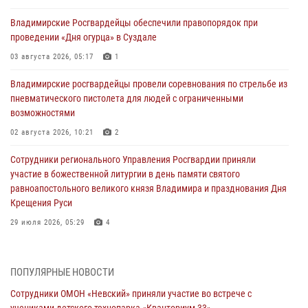
Владимирские Росгвардейцы обеспечили правопорядок при
проведении «Дня огурца» в Суздале
03 августа 2026, 05:17
1
Владимирские росгвардейцы провели соревнования по стрельбе из
пневматического пистолета для людей с ограниченными
возможностями
02 августа 2026, 10:21
2
Сотрудники регионального Управления Росгвардии приняли
участие в божественной литургии в день памяти святого
равноапостольного великого князя Владимира и празднования Дня
Крещения Руси
29 июля 2026, 05:29
4
При силовой поддержке ОМОН во Владимире пресечена
деятельность массажного салона, в котором оказывались
ПОПУЛЯРНЫЕ НОВОСТИ
интимные услуги
Сотрудники ОМОН «Невский» приняли участие во встрече с
28 июля 2026, 11:51
учениками детского технопарка «Кванториум-33»