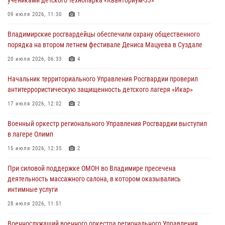
Во Владимирcкой области открыли профильную Росгвардейскую
09 июля 2026, 11:30
1
смену в детском лагере «Икар»
Владимирские росгвардейцы обеспечили охрану общественного
27 июля 2026, 16:43
2
порядка на втором летнем фестивале Дениса Мацуева в Суздале
Владимирские росгвардейцы обеспечили охрану общественного
20 июля 2026, 06:33
4
порядка на втором летнем фестивале Дениса Мацуева в Суздале
Начальник территориального Управления Росгвардии проверил
20 июля 2026, 06:33
4
антитеррористическую защищенность детского лагеря «Икар»
Военнослужащий военного оркестра регионального Управления
17 июля 2026, 12:02
2
Росвардии выступил на празднике «Один день с Росгвардией» к
105-летию Центрального округа
Военный оркестр регионального Управления Росгвардии выступил
в лагере Олимп
19 июля 2026, 11:17
7
15 июля 2026, 12:35
2
Начальник территориального Управления Росгвардии проверил
антитеррористическую защищенность детского лагеря «Икар»
При силовой поддержке ОМОН во Владимире пресечена
деятельность массажного салона, в котором оказывались
17 июля 2026, 12:02
2
интимные услуги
28 июля 2026, 11:51
Военнослужащий военного оркестра регионального Управления