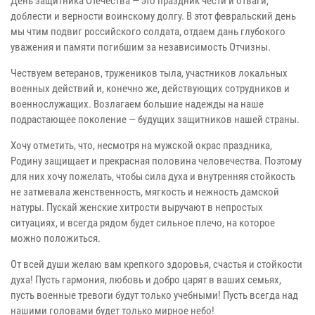
День защитника Отечества — это праздник чести и отваги,
доблести и верности воинскому долгу. В этот февральский день
мы чтим подвиг российского солдата, отдаем дань глубокого
уважения и памяти погибшим за независимость Отчизны.
Чествуем ветеранов, тружеников тыла, участников локальных
военных действий и, конечно же, действующих сотрудников и
военнослужащих. Возлагаем большие надежды на наше
подрастающее поколение — будущих защитников нашей страны.
Хочу отметить, что, несмотря на мужской окрас праздника,
Родину защищает и прекрасная половина человечества. Поэтому
для них хочу пожелать, чтобы сила духа и внутренняя стойкость
не затмевала женственность, мягкость и нежность дамской
натуры. Пускай женские хитрости выручают в непростых
ситуациях, и всегда рядом будет сильное плечо, на которое
можно положиться.
От всей души желаю вам крепкого здоровья, счастья и стойкости
духа! Пусть гармония, любовь и добро царят в ваших семьях,
пусть военные тревоги будут только учебными! Пусть всегда над
нашими головами будет только мирное небо!