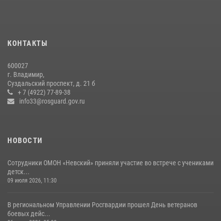
участие в божественной литургии в день памяти святого
равноапостольного великого князя Владимира и празднования Дня
Крещения Руси
29 июля 2026, 05:29
4
КОНТАКТЫ
Во Владимирcкой области открыли профильную Росгвардейскую
600027
смену в детском лагере «Икар»
г. Владимир,
27 июля 2026, 16:43
2
Суздальский проспект, д. 21 б
+ 7 (4922) 77-89-38
Центральный округ Росгвардии отмечает 105-летие
info33@rosguard.gov.ru
15 июля 2026, 09:05
НОВОСТИ
Сотрудники ОМОН «Невский» приняли участие во встрече с учениками
детск...
09 июля 2026, 11:30
В региональном Управлении Росгвардии прошел День ветеранов
боевых дейс...