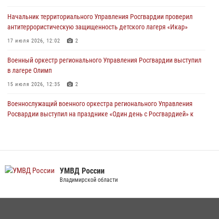
Начальник территориального Управления Росгвардии проверил
антитеррористическую защищенность детского лагеря «Икар»
Начальник территориального Управления Росгвардии проверил
антитеррористическую защищенность детского лагеря «Икар»
17 июля 2026, 12:02
2
17 июля 2026, 12:02
2
Военный оркестр регионального Управления Росгвардии выступил
в лагере Олимп
Военный оркестр регионального Управления Росгвардии выступил
в лагере Олимп
15 июля 2026, 12:35
2
15 июля 2026, 12:35
2
Военнослужащий военного оркестра регионального Управления
Росвардии выступил на празднике «Один день с Росгвардией» к
105-летию Центрального округа
19 июля 2026, 11:17
7
При силовой поддержке ОМОН во Владимире пресечена
деятельность массажного салона, в котором оказывались
УМВД России
интимные услуги
Владимирской области
28 июля 2026, 11:51
Сотрудники регионального Управления Росгвардии приняли