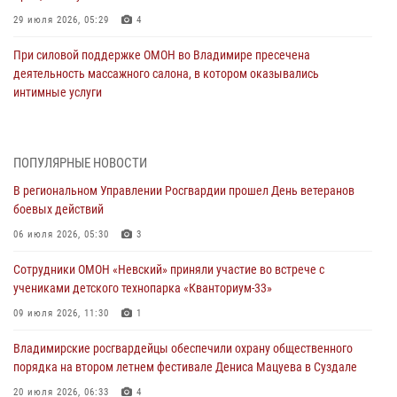
29 июля 2026, 05:29
4
При силовой поддержке ОМОН во Владимире пресечена
деятельность массажного салона, в котором оказывались
интимные услуги
28 июля 2026, 11:51
Во Владимирcкой области открыли профильную Росгвардейскую
ПОПУЛЯРНЫЕ НОВОСТИ
смену в детском лагере «Икар»
В региональном Управлении Росгвардии прошел День ветеранов
27 июля 2026, 16:43
2
боевых действий
Владимирские росгвардейцы обеспечили охрану общественного
06 июля 2026, 05:30
3
порядка на втором летнем фестивале Дениса Мацуева в Суздале
Сотрудники ОМОН «Невский» приняли участие во встрече с
20 июля 2026, 06:33
4
учениками детского технопарка «Кванториум-33»
Военнослужащий военного оркестра регионального Управления
09 июля 2026, 11:30
1
Росвардии выступил на празднике «Один день с Росгвардией» к
105-летию Центрального округа
Владимирские росгвардейцы обеспечили охрану общественного
порядка на втором летнем фестивале Дениса Мацуева в Суздале
19 июля 2026, 11:17
7
20 июля 2026, 06:33
4