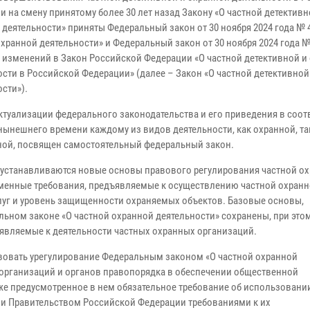
 на смену принятому более 30 лет назад Закону «О частной детективн
 деятельности» приняты Федеральный закон от 30 ноября 2024 года № 
хранной деятельности» и Федеральный закон от 30 ноября 2024 года №
 изменений в Закон Российской Федерации «О частной детективной и
ости в Российской Федерации» (далее – Закон «О частной детективной
сти»).
актуализации федерального законодательства и его приведения в соот
нынешнего времени каждому из видов деятельности, как охранной, та
ной, посвящен самостоятельный федеральный закон.
 устанавливаются новые основы правового регулирования частной о
менные требования, предъявляемые к осуществлению частной охран
луг и уровень защищенности охраняемых объектов. Базовые основы,
льном законе «О частной охранной деятельности» сохранены, при это
являемые к деятельности частных охранных организаций.
вовать урегулирование Федеральным законом «О частной охранной
 организаций и органов правопорядка в обеспечении общественной
же предусмотренное в нем обязательное требование об использовани
ми Правительством Российской Федерации требованиями к их