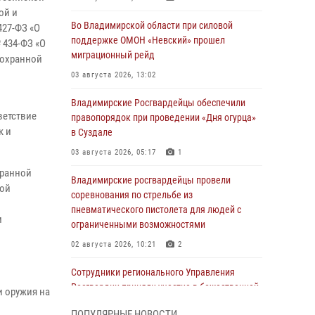
ой и
Во Владимирской области при силовой
427-ФЗ «О
поддержке ОМОН «Невский» прошел
 434-ФЗ «О
миграционный рейд
 охранной
03 августа 2026, 13:02
Владимирские Росгвардейцы обеспечили
ветствие
правопорядок при проведении «Дня огурца»
к и
в Суздале
03 августа 2026, 05:17
1
хранной
Владимирские росгвардейцы провели
ной
соревнования по стрельбе из
пневматического пистолета для людей с
м
ограниченными возможностями
02 августа 2026, 10:21
2
Сотрудники регионального Управления
Росгвардии приняли участие в божественной
и оружия на
литургии в день памяти святого
ПОПУЛЯРНЫЕ НОВОСТИ