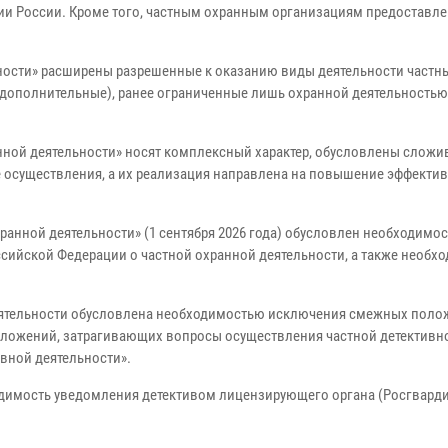
ии России. Кроме того, частным охранным организациям предоставле
ности» расширены разрешенные к оказанию виды деятельности частн
 дополнительные), ранее ограниченные лишь охранной деятельностью,
нной деятельности» носят комплексный характер, обусловлены слож
е осуществления, а их реализация направлена на повышение эффекти
хранной деятельности» (1 сентября 2026 года) обусловлен необходимо
сийской Федерации о частной охранной деятельности, а также необх
деятельности обусловлена необходимостью исключения смежных поло
положений, затрагивающих вопросы осуществления частной детективн
ивной деятельности».
одимость уведомления детективом лицензирующего органа (Росгварди