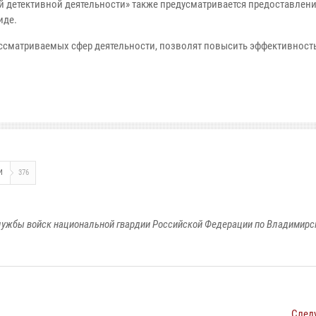
ой детективной деятельности» также предусматривается предоставлен
иде.
ссматриваемых сфер деятельности, позволят повысить эффективност
И
376
ужбы войск национальной гвардии Российской Федерации по Владимирс
След