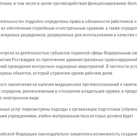
словие, в том числе в целях противодействия функционированию бес
еятельности» подробно определены права и обязанности работников 
 их обеспечения служебным огнестрельным оружием, а также опреде
 искровых разрядников, разрешенных для использования в качестве 
нтроля за деятельностью субъектов охранной сферы Федеральным за
мочия Росгвардии по пресечению административных правонарушений
аний проведения контрольно-надзорных мероприятий. В частности ус
охраны объектов, который ограничен одним рабочим днем.
ого заключения на наличие медицинских противопоказаний к заняти
с порядком, реализованным в отношении владельцев оружия, и преду
в электронном виде.
нных услуг пересмотрены подходы к организации подготовки (обучен
ми учреждениями, учебно-материальная база которых должна будет
сийской Федерации законодательно закреплена возможность создани