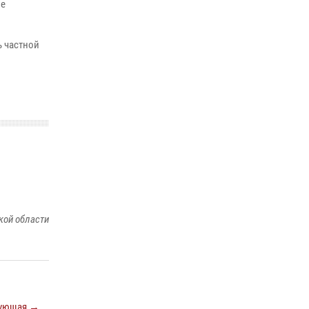
ие
Во Владимирcкой области открыли
профильную Росгвардейскую смену в
детском лагере «Икар»
ь частной
27 июля 2026, 16:43
2
Центральный округ Росгвардии отмечает
105-летие
15 июля 2026, 09:05
Владимирские Росгвардейцы обеспечили
правопорядок при проведении «Дня огурца»
в Суздале
03 августа 2026, 05:17
1
кой области
ующая →