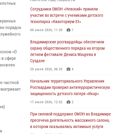
равноапостольного великого князя
пилотных
Владимира и празднования Дня Крещения
Сотрудники ОМОН «Невский» приняли
Руси
участие во встрече с учениками детского
охранных
технопарка «Кванториум-33»
29 июля 2026, 05:29
4
лен порядок
09 июля 2026, 11:30
1
При силовой поддержке ОМОН во Владимире
служебного
пресечена деятельность массажного салона,
Владимирские росгвардейцы обеспечили
в котором оказывались интимные услуги
охрану общественного порядка на втором
коном «О
летнем фестивале Дениса Мацуева в
28 июля 2026, 11:51
 в сфере
Суздале
тановлен
Во Владимирcкой области открыли
20 июля 2026, 06:33
4
профильную Росгвардейскую смену в
детском лагере «Икар»
Начальник территориального Управления
ю частной
Росгвардии проверил антитеррористическую
27 июля 2026, 16:43
2
сматривает
защищенность детского лагеря «Икар»
Владимирские росгвардейцы обеспечили
17 июля 2026, 12:02
2
охрану общественного порядка на втором
ия)
летнем фестивале Дениса Мацуева в
При силовой поддержке ОМОН во Владимире
Суздале
пресечена деятельность массажного салона,
в котором оказывались интимные услуги
20 июля 2026, 06:33
4
я