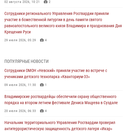
02 августа 2026, 10:21
2
Сотрудники регионального Управления Росгвардии приняли
участие в божественной литургии в день памяти святого
равноапостольного великого князя Владимира и празднования Дня
Крещения Руси
29 июля 2026, 05:29
4
При силовой поддержке ОМОН во Владимире пресечена
деятельность массажного салона, в котором оказывались
ПОПУЛЯРНЫЕ НОВОСТИ
интимные услуги
Сотрудники ОМОН «Невский» приняли участие во встрече с
28 июля 2026, 11:51
учениками детского технопарка «Кванториум-33»
Во Владимирcкой области открыли профильную Росгвардейскую
09 июля 2026, 11:30
1
смену в детском лагере «Икар»
Владимирские росгвардейцы обеспечили охрану общественного
27 июля 2026, 16:43
2
порядка на втором летнем фестивале Дениса Мацуева в Суздале
Владимирские росгвардейцы обеспечили охрану общественного
20 июля 2026, 06:33
4
порядка на втором летнем фестивале Дениса Мацуева в Суздале
Начальник территориального Управления Росгвардии проверил
20 июля 2026, 06:33
4
антитеррористическую защищенность детского лагеря «Икар»