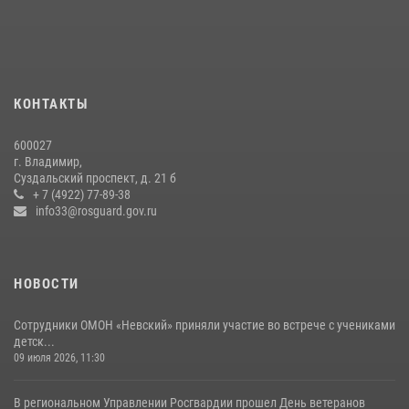
29 июля 2026, 05:29
4
Во Владимирcкой области открыли профильную Росгвардейскую
смену в детском лагере «Икар»
27 июля 2026, 16:43
2
КОНТАКТЫ
Центральный округ Росгвардии отмечает 105-летие
600027
15 июля 2026, 09:05
г. Владимир,
Суздальский проспект, д. 21 б
Владимирские Росгвардейцы обеспечили правопорядок при
+ 7 (4922) 77-89-38
проведении «Дня огурца» в Суздале
info33@rosguard.gov.ru
03 августа 2026, 05:17
1
НОВОСТИ
Сотрудники ОМОН «Невский» приняли участие во встрече с учениками
детск...
09 июля 2026, 11:30
В региональном Управлении Росгвардии прошел День ветеранов