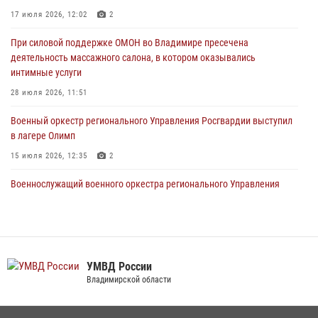
Военнослужащий военного оркестра регионального Управления
17 июля 2026, 12:02
2
Росвардии выступил на празднике «Один день с Росгвардией» к
105-летию Центрального округа
При силовой поддержке ОМОН во Владимире пресечена
деятельность массажного салона, в котором оказывались
19 июля 2026, 11:17
7
интимные услуги
Начальник территориального Управления Росгвардии проверил
28 июля 2026, 11:51
антитеррористическую защищенность детского лагеря «Икар»
Военный оркестр регионального Управления Росгвардии выступил
17 июля 2026, 12:02
2
в лагере Олимп
15 июля 2026, 12:35
2
Военнослужащий военного оркестра регионального Управления
Росвардии выступил на празднике «Один день с Росгвардией» к
105-летию Центрального округа
19 июля 2026, 11:17
7
Сотрудники регионального Управления Росгвардии приняли
УМВД России
участие в божественной литургии в день памяти святого
Владимирской области
равноапостольного великого князя Владимира и празднования Дня
Крещения Руси