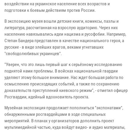
воздействии на украинское население всех возрастов и
подготовки к боевым действиям против России.
В экспозицию музея вошли детские книги, комиксы, пазлы и
литература, рассчитанная на взрослую аудиторию. Через них
населению навязывались идеи нацизма и русофобии. Например,
Степан Бандера представлен в качестве национального героя, а
русские - в виде злейших врагов, веками угнетавших
"свободолюбивых украинцев".
"Уверен, что это лишь первый шаг к серьёзному исследованию
поднятой нами проблемы. В войсках национальной гвардии
уделяют этому большое внимание. Нас ждет большая работа по
осмыслению происходящих событий, а также по сохранению
доказательств преступлений киевского режим", - отметил офицер
Росгвардии, идейный вдохновитель проекта.
Музейная экспозиция продолжает пополниться "экспонатами",
обнаруженными росгвардейцами в ходе специальных
мероприятий. В планах у организаторов дополнить проект
мультимедийной частью, куда войдут видео- и аудио материалы,