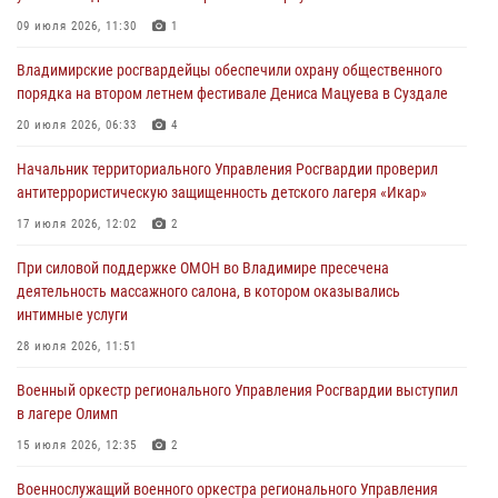
Во Владимирcкой области открыли профильную Росгвардейскую
09 июля 2026, 11:30
1
смену в детском лагере «Икар»
Владимирские росгвардейцы обеспечили охрану общественного
27 июля 2026, 16:43
2
порядка на втором летнем фестивале Дениса Мацуева в Суздале
Владимирские росгвардейцы обеспечили охрану общественного
20 июля 2026, 06:33
4
порядка на втором летнем фестивале Дениса Мацуева в Суздале
Начальник территориального Управления Росгвардии проверил
20 июля 2026, 06:33
4
антитеррористическую защищенность детского лагеря «Икар»
Военнослужащий военного оркестра регионального Управления
17 июля 2026, 12:02
2
Росвардии выступил на празднике «Один день с Росгвардией» к
105-летию Центрального округа
При силовой поддержке ОМОН во Владимире пресечена
деятельность массажного салона, в котором оказывались
19 июля 2026, 11:17
7
интимные услуги
Начальник территориального Управления Росгвардии проверил
28 июля 2026, 11:51
антитеррористическую защищенность детского лагеря «Икар»
Военный оркестр регионального Управления Росгвардии выступил
17 июля 2026, 12:02
2
в лагере Олимп
15 июля 2026, 12:35
2
Военнослужащий военного оркестра регионального Управления