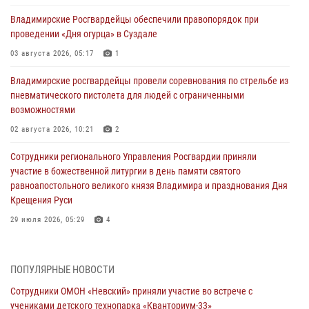
Владимирские Росгвардейцы обеспечили правопорядок при
проведении «Дня огурца» в Суздале
03 августа 2026, 05:17
1
Владимирские росгвардейцы провели соревнования по стрельбе из
пневматического пистолета для людей с ограниченными
возможностями
02 августа 2026, 10:21
2
Сотрудники регионального Управления Росгвардии приняли
участие в божественной литургии в день памяти святого
равноапостольного великого князя Владимира и празднования Дня
Крещения Руси
29 июля 2026, 05:29
4
При силовой поддержке ОМОН во Владимире пресечена
деятельность массажного салона, в котором оказывались
ПОПУЛЯРНЫЕ НОВОСТИ
интимные услуги
Сотрудники ОМОН «Невский» приняли участие во встрече с
28 июля 2026, 11:51
учениками детского технопарка «Кванториум-33»