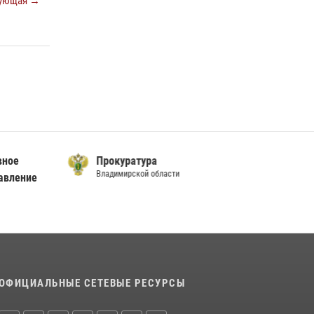
ующая →
Владимира и празднования Дня Крещения
Руси
29 июля 2026, 05:29
4
Во Владимирcкой области открыли
профильную Росгвардейскую смену в
детском лагере «Икар»
27 июля 2026, 16:43
2
Центральный округ Росгвардии отмечает
вное
Прокуратура
105-летие
Владимирской области
авление
15 июля 2026, 09:05
ОФИЦИАЛЬНЫЕ СЕТЕВЫЕ РЕСУРСЫ