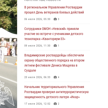
При силовой поддержке ОМОН во Владимире
пресечена деятельность массажного салона,
В региональном Управлении Росгвардии
в котором оказывались интимные услуги
прошел День ветеранов боевых действий
28 июля 2026, 11:51
06 июля 2026, 05:30
3
Во Владимирcкой области открыли
Сотрудники ОМОН «Невский» приняли
профильную Росгвардейскую смену в
участие во встрече с учениками детского
детском лагере «Икар»
технопарка «Кванториум-33»
27 июля 2026, 16:43
2
09 июля 2026, 11:30
1
Владимирские росгвардейцы обеспечили
Владимирские росгвардейцы обеспечили
охрану общественного порядка на втором
охрану общественного порядка на втором
летнем фестивале Дениса Мацуева в
летнем фестивале Дениса Мацуева в
Суздале
Суздале
20 июля 2026, 06:33
4
20 июля 2026, 06:33
4
Военнослужащий военного оркестра
Начальник территориального Управления
регионального Управления Росвардии
Росгвардии проверил антитеррористическую
выступил на празднике «Один день с
защищенность детского лагеря «Икар»
Росгвардией» к 105-летию Центрального
17 июля 2026, 12:02
2
округа