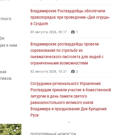
Владимирские Росгвардейцы обеспечили
правопорядок при проведении «Дня огурца»
стного
в Суздале
03 августа 2026, 05:17
1
ОН
Владимирские росгвардейцы провели
ие к ним
соревнования по стрельбе из
пневматического пистолета для людей с
ограниченными возможностями
вная
02 августа 2026, 10:21
2
тивов.
Сотрудники регионального Управления
Росгвардии приняли участие в божественной
литургии в день памяти святого
равноапостольного великого князя
Владимира и празднования Дня Крещения
Руси
29 июля 2026, 05:29
4
ПОПУЛЯРНЫЕ НОВОСТИ