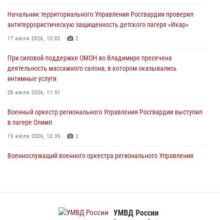
порядка на втором летнем фестивале Дениса Мацуева в Суздале
Начальник территориального Управления Росгвардии проверил
20 июля 2026, 06:33
4
антитеррористическую защищенность детского лагеря «Икар»
Военнослужащий военного оркестра регионального Управления
17 июля 2026, 12:02
2
Росвардии выступил на празднике «Один день с Росгвардией» к
105-летию Центрального округа
При силовой поддержке ОМОН во Владимире пресечена
деятельность массажного салона, в котором оказывались
19 июля 2026, 11:17
7
интимные услуги
Начальник территориального Управления Росгвардии проверил
28 июля 2026, 11:51
антитеррористическую защищенность детского лагеря «Икар»
Военный оркестр регионального Управления Росгвардии выступил
17 июля 2026, 12:02
2
в лагере Олимп
15 июля 2026, 12:35
2
Военнослужащий военного оркестра регионального Управления
Росвардии выступил на празднике «Один день с Росгвардией» к
105-летию Центрального округа
19 июля 2026, 11:17
7
Сотрудники регионального Управления Росгвардии приняли
УМВД России