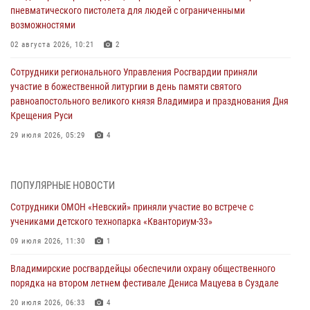
пневматического пистолета для людей с ограниченными
возможностями
02 августа 2026, 10:21
2
Сотрудники регионального Управления Росгвардии приняли
участие в божественной литургии в день памяти святого
равноапостольного великого князя Владимира и празднования Дня
Крещения Руси
29 июля 2026, 05:29
4
При силовой поддержке ОМОН во Владимире пресечена
деятельность массажного салона, в котором оказывались
ПОПУЛЯРНЫЕ НОВОСТИ
интимные услуги
Сотрудники ОМОН «Невский» приняли участие во встрече с
28 июля 2026, 11:51
учениками детского технопарка «Кванториум-33»
Во Владимирcкой области открыли профильную Росгвардейскую
09 июля 2026, 11:30
1
смену в детском лагере «Икар»
Владимирские росгвардейцы обеспечили охрану общественного
27 июля 2026, 16:43
2
порядка на втором летнем фестивале Дениса Мацуева в Суздале
Владимирские росгвардейцы обеспечили охрану общественного
20 июля 2026, 06:33
4