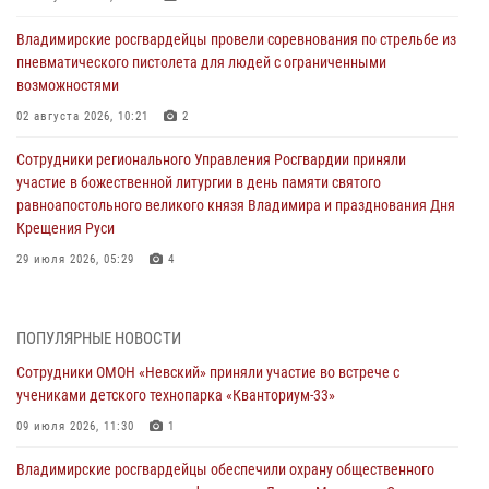
Владимирские росгвардейцы провели соревнования по стрельбе из
пневматического пистолета для людей с ограниченными
возможностями
02 августа 2026, 10:21
2
Сотрудники регионального Управления Росгвардии приняли
участие в божественной литургии в день памяти святого
равноапостольного великого князя Владимира и празднования Дня
Крещения Руси
29 июля 2026, 05:29
4
При силовой поддержке ОМОН во Владимире пресечена
деятельность массажного салона, в котором оказывались
ПОПУЛЯРНЫЕ НОВОСТИ
интимные услуги
Сотрудники ОМОН «Невский» приняли участие во встрече с
28 июля 2026, 11:51
учениками детского технопарка «Кванториум-33»
Во Владимирcкой области открыли профильную Росгвардейскую
09 июля 2026, 11:30
1
смену в детском лагере «Икар»
Владимирские росгвардейцы обеспечили охрану общественного
27 июля 2026, 16:43
2