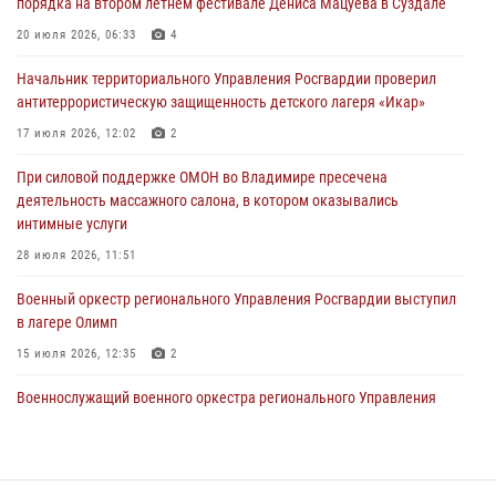
порядка на втором летнем фестивале Дениса Мацуева в Суздале
Владимирские росгвардейцы обеспечили охрану общественного
20 июля 2026, 06:33
4
порядка на втором летнем фестивале Дениса Мацуева в Суздале
Начальник территориального Управления Росгвардии проверил
20 июля 2026, 06:33
4
антитеррористическую защищенность детского лагеря «Икар»
Военнослужащий военного оркестра регионального Управления
17 июля 2026, 12:02
2
Росвардии выступил на празднике «Один день с Росгвардией» к
105-летию Центрального округа
При силовой поддержке ОМОН во Владимире пресечена
деятельность массажного салона, в котором оказывались
19 июля 2026, 11:17
7
интимные услуги
Начальник территориального Управления Росгвардии проверил
28 июля 2026, 11:51
антитеррористическую защищенность детского лагеря «Икар»
Военный оркестр регионального Управления Росгвардии выступил
17 июля 2026, 12:02
2
в лагере Олимп
15 июля 2026, 12:35
2
Военнослужащий военного оркестра регионального Управления
Росвардии выступил на празднике «Один день с Росгвардией» к
105-летию Центрального округа
19 июля 2026, 11:17
7