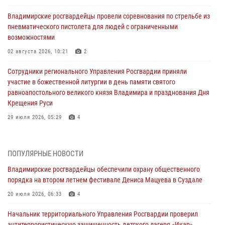
Владимирские росгвардейцы провели соревнования по стрельбе из
пневматического пистолета для людей с ограниченными
возможностями
02 августа 2026, 10:21
2
Сотрудники регионального Управления Росгвардии приняли
участие в божественной литургии в день памяти святого
равноапостольного великого князя Владимира и празднования Дня
Крещения Руси
29 июля 2026, 05:29
4
При силовой поддержке ОМОН во Владимире пресечена
деятельность массажного салона, в котором оказывались
ПОПУЛЯРНЫЕ НОВОСТИ
интимные услуги
Владимирские росгвардейцы обеспечили охрану общественного
28 июля 2026, 11:51
порядка на втором летнем фестивале Дениса Мацуева в Суздале
Во Владимирcкой области открыли профильную Росгвардейскую
20 июля 2026, 06:33
4
смену в детском лагере «Икар»
Начальник территориального Управления Росгвардии проверил
27 июля 2026, 16:43
2
антитеррористическую защищенность детского лагеря «Икар»