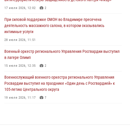
Владимирские росгвардейцы обеспечили охрану общественного
17 июля 2026, 12:02
2
порядка на втором летнем фестивале Дениса Мацуева в Суздале
При силовой поддержке ОМОН во Владимире пресечена
20 июля 2026, 06:33
4
деятельность массажного салона, в котором оказывались
интимные услуги
Военнослужащий военного оркестра регионального Управления
Росвардии выступил на празднике «Один день с Росгвардией» к
28 июля 2026, 11:51
105-летию Центрального округа
Военный оркестр регионального Управления Росгвардии выступил
19 июля 2026, 11:17
7
в лагере Олимп
Начальник территориального Управления Росгвардии проверил
15 июля 2026, 12:35
2
антитеррористическую защищенность детского лагеря «Икар»
Военнослужащий военного оркестра регионального Управления
17 июля 2026, 12:02
2
Росвардии выступил на празднике «Один день с Росгвардией» к
105-летию Центрального округа
19 июля 2026, 11:17
7
Сотрудники регионального Управления Росгвардии приняли
участие в божественной литургии в день памяти святого
равноапостольного великого князя Владимира и празднования Дня
Крещения Руси