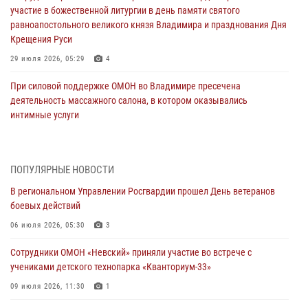
участие в божественной литургии в день памяти святого
равноапостольного великого князя Владимира и празднования Дня
Крещения Руси
29 июля 2026, 05:29
4
При силовой поддержке ОМОН во Владимире пресечена
деятельность массажного салона, в котором оказывались
интимные услуги
28 июля 2026, 11:51
Во Владимирcкой области открыли профильную Росгвардейскую
ПОПУЛЯРНЫЕ НОВОСТИ
смену в детском лагере «Икар»
В региональном Управлении Росгвардии прошел День ветеранов
27 июля 2026, 16:43
2
боевых действий
Владимирские росгвардейцы обеспечили охрану общественного
06 июля 2026, 05:30
3
порядка на втором летнем фестивале Дениса Мацуева в Суздале
Сотрудники ОМОН «Невский» приняли участие во встрече с
20 июля 2026, 06:33
4
учениками детского технопарка «Кванториум-33»
Военнослужащий военного оркестра регионального Управления
09 июля 2026, 11:30
1
Росвардии выступил на празднике «Один день с Росгвардией» к