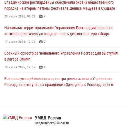
105-летию Центрального округа
Владимирские росгвардейцы обеспечили охрану общественного
порядка на втором летнем фестивале Дениса Мацуева в Суздале
19 июля 2026, 11:17
7
20 июля 2026, 06:33
4
Начальник территориального Управления Росгвардии проверил
антитеррористическую защищенность детского лагеря «Икар»
Начальник территориального Управления Росгвардии проверил
антитеррористическую защищенность детского лагеря «Икар»
17 июля 2026, 12:02
2
17 июля 2026, 12:02
2
Военный оркестр регионального Управления Росгвардии выступил
в лагере Олимп
Военный оркестр регионального Управления Росгвардии выступил
в лагере Олимп
15 июля 2026, 12:35
2
15 июля 2026, 12:35
2
Военнослужащий военного оркестра регионального Управления
Росвардии выступил на празднике «Один день с Росгвардией» к
105-летию Центрального округа
19 июля 2026, 11:17
7
При силовой поддержке ОМОН во Владимире пресечена
деятельность массажного салона, в котором оказывались
УМВД России
интимные услуги
Владимирской области