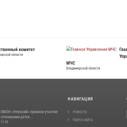
ственный комитет
Гла
ирской области
Упр
МЧС
Владимирской области
И
НАВИГАЦИЯ
 ОМОН «Невский» приняли участие
Новости
с учениками детск...
Карта сайта
 11:30