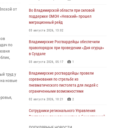
Плохой от
Во Владимирской области при силовой
поддержке ОМОН «Невский» прошел
миграционный рейд
03 августа 2026, 13:02
нов
Владимирские Росгвардейцы обеспечили
адач по
правопорядок при проведении «Дня огурца»
ровня
в Суздале
облик,
03 августа 2026, 05:17
1
Владимирские росгвардейцы провели
й труд у
соревнования по стрельбе из
 на новые
пневматического пистолета для людей с
ограниченными возможностями
ровья,
02 августа 2026, 10:21
2
Сотрудники регионального Управления
Росгвардии приняли участие в божественной
литургии в день памяти святого
ПОПУЛЯРНЫЕ НОВОСТИ