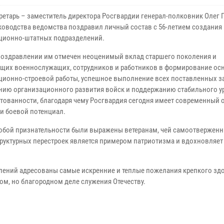
кретарь – заместитель директора Росгвардии генерал-полковник Олег 
ководства ведомства поздравил личный состав с 56-летием создания
ционно-штатных подразделений.
поздравлении им отмечен неоценимый вклад старшего поколения и
щих военнослужащих, сотрудников и работников в формирование ос
ционно-строевой работы, успешное выполнение всех поставленных з
нию организационного развития войск и поддержанию стабильного у
тованности, благодаря чему Росгвардия сегодня имеет современный 
 и боевой потенциал.
обой признательности были выражены ветеранам, чей самоотверженны
руктурных перестроек является примером патриотизма и вдохновляет
лений адресованы самые искренние и теплые пожелания крепкого здо
ом, но благородном деле служения Отечеству.