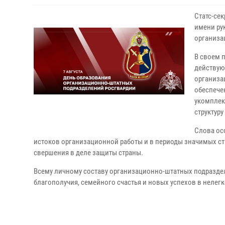
Статс-се
имени ру
организа
В своем 
действую
организа
обеспече
укомплек
структуру
Слова ос
истоков организационной работы и в периоды значимых ст
свершения в деле защиты страны.
Всему личному составу организационно-штатных подразде
благополучия, семейного счастья и новых успехов в нелегк