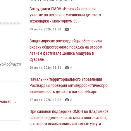
равноапостольного великого князя
Владимира и празднования Дня Крещения
Сотрудники ОМОН «Невский» приняли
Руси
участие во встрече с учениками детского
технопарка «Кванториум-33»
29 июля 2026, 05:29
4
09 июля 2026, 11:30
1
При силовой поддержке ОМОН во Владимире
пресечена деятельность массажного салона,
Владимирские росгвардейцы обеспечили
в котором оказывались интимные услуги
охрану общественного порядка на втором
летнем фестивале Дениса Мацуева в
28 июля 2026, 11:51
Суздале
кой области
Во Владимирcкой области открыли
20 июля 2026, 06:33
4
профильную Росгвардейскую смену в
детском лагере «Икар»
Начальник территориального Управления
Росгвардии проверил антитеррористическую
27 июля 2026, 16:43
2
защищенность детского лагеря «Икар»
Владимирские росгвардейцы обеспечили
17 июля 2026, 12:02
2
ующая →
охрану общественного порядка на втором
летнем фестивале Дениса Мацуева в
При силовой поддержке ОМОН во Владимире
Суздале
пресечена деятельность массажного салона,
в котором оказывались интимные услуги
20 июля 2026, 06:33
4