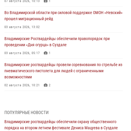
07 августа 2026, 10:13
1
Во Владимирской области при силовой поддержке ОМОН «Невский»
прошел миграционный рейд
03 августа 2026, 13:02
Владимирские Росгвардейцы обеспечили правопорядок при
проведении «Дня огурца» в Суздале
03 августа 2026, 05:17
1
Владимирские росгвардейцы провели соревнования по стрельбе из
пневматического пистолета для людей с ограниченными
возможностями
02 августа 2026, 10:21
2
Сотрудники регионального Управления Росгвардии приняли
участие в божественной литургии в день памяти святого
равноапостольного великого князя Владимира и празднования Дня
ПОПУЛЯРНЫЕ НОВОСТИ
Крещения Руси
Владимирские росгвардейцы обеспечили охрану общественного
29 июля 2026, 05:29
4
порядка на втором летнем фестивале Дениса Мацуева в Суздале