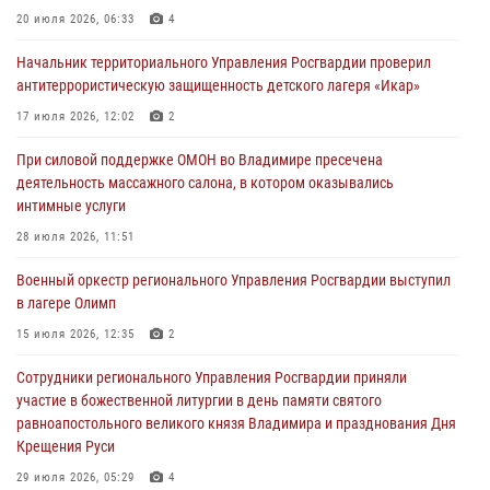
При силовой поддержке ОМОН во Владимире пресечена
20 июля 2026, 06:33
4
деятельность массажного салона, в котором оказывались
интимные услуги
Начальник территориального Управления Росгвардии проверил
антитеррористическую защищенность детского лагеря «Икар»
28 июля 2026, 11:51
17 июля 2026, 12:02
2
Во Владимирcкой области открыли профильную Росгвардейскую
смену в детском лагере «Икар»
При силовой поддержке ОМОН во Владимире пресечена
деятельность массажного салона, в котором оказывались
27 июля 2026, 16:43
2
интимные услуги
Владимирские росгвардейцы обеспечили охрану общественного
28 июля 2026, 11:51
порядка на втором летнем фестивале Дениса Мацуева в Суздале
Военный оркестр регионального Управления Росгвардии выступил
20 июля 2026, 06:33
4
в лагере Олимп
Военнослужащий военного оркестра регионального Управления
15 июля 2026, 12:35
2
Росвардии выступил на празднике «Один день с Росгвардией» к
105-летию Центрального округа
Сотрудники регионального Управления Росгвардии приняли
участие в божественной литургии в день памяти святого
19 июля 2026, 11:17
7
равноапостольного великого князя Владимира и празднования Дня
Крещения Руси
29 июля 2026, 05:29
4