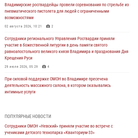
Владимирские росгвардейцы провели соревнования по стрельбе из
пневматического пистолета для людей с ограниченными
возможностями
02 августа 2026, 10:21
2
Сотрудники регионального Управления Росгвардии приняли
участие в божественной литургии в день памяти святого
равноапостольного великого князя Владимира и празднования Дня
Крещения Руси
29 июля 2026, 05:29
4
При силовой поддержке ОМОН во Владимире пресечена
деятельность массажного салона, в котором оказывались
интимные услуги
28 июля 2026, 11:51
Во Владимирcкой области открыли профильную Росгвардейскую
ПОПУЛЯРНЫЕ НОВОСТИ
смену в детском лагере «Икар»
Сотрудники ОМОН «Невский» приняли участие во встрече с
27 июля 2026, 16:43
2
учениками детского технопарка «Кванториум-33»