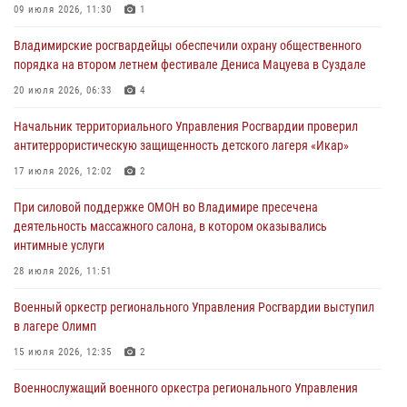
Владимирские росгвардейцы обеспечили охрану общественного
09 июля 2026, 11:30
1
порядка на втором летнем фестивале Дениса Мацуева в Суздале
Владимирские росгвардейцы обеспечили охрану общественного
20 июля 2026, 06:33
4
порядка на втором летнем фестивале Дениса Мацуева в Суздале
Военнослужащий военного оркестра регионального Управления
20 июля 2026, 06:33
4
Росвардии выступил на празднике «Один день с Росгвардией» к
105-летию Центрального округа
Начальник территориального Управления Росгвардии проверил
антитеррористическую защищенность детского лагеря «Икар»
19 июля 2026, 11:17
7
17 июля 2026, 12:02
2
Начальник территориального Управления Росгвардии проверил
антитеррористическую защищенность детского лагеря «Икар»
При силовой поддержке ОМОН во Владимире пресечена
деятельность массажного салона, в котором оказывались
17 июля 2026, 12:02
2
интимные услуги
Военный оркестр регионального Управления Росгвардии выступил
28 июля 2026, 11:51
в лагере Олимп
Военный оркестр регионального Управления Росгвардии выступил
15 июля 2026, 12:35
2
в лагере Олимп
15 июля 2026, 12:35
2
Военнослужащий военного оркестра регионального Управления