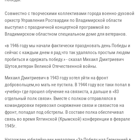
Совместно с творческими коллективами города военно-духовой
оркестр Управления Росгвардии по Владимирской области
выступил с праздничной концертной программой во
Владимирском областном специальном доме для ветеранов.
«в 1946 году мы начали фактически праздновать день Победы и
сейчас с каждым днем я рад,что так удалялось простым людям
пробиться и одержать победу.» - сказал Михаил Дмитриевич
Шутов,ветеран Великой Отечественной войны.
Михаил Дмитриевич в 1943 году хотел уйти на фронт
добровольцем,но мать не пустила. В 1944 году все таки попал в
«учебку» где прошел обучение на связиста, а дальше в «83
отдельный полк связи». Вместе с полком отправлялся в
командировки перевозил снаряжение связи и связистов на
фронт, попадал под обстрелы. В составе полка обеспечивал
связь во время Ялтинской (Крымской) конференции в феврале
1945г.
Награжден юбилейными медалями «За Победу над Германией в