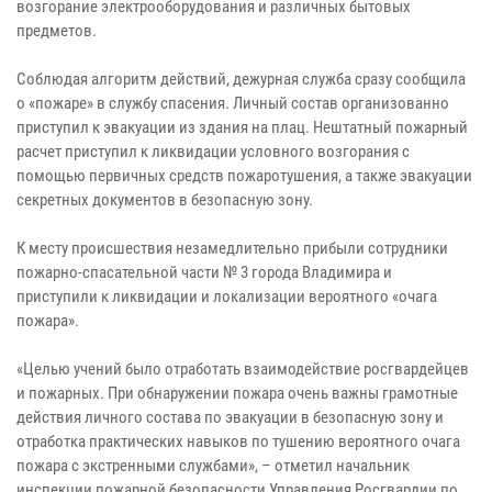
возгорание электрооборудования и различных бытовых
предметов.
Соблюдая алгоритм действий, дежурная служба сразу сообщила
о «пожаре» в службу спасения. Личный состав организованно
приступил к эвакуации из здания на плац. Нештатный пожарный
расчет приступил к ликвидации условного возгорания с
помощью первичных средств пожаротушения, а также эвакуации
секретных документов в безопасную зону.
К месту происшествия незамедлительно прибыли сотрудники
пожарно-спасательной части № 3 города Владимира и
приступили к ликвидации и локализации вероятного «очага
пожара».
«Целью учений было отработать взаимодействие росгвардейцев
и пожарных. При обнаружении пожара очень важны грамотные
действия личного состава по эвакуации в безопасную зону и
отработка практических навыков по тушению вероятного очага
пожара с экстренными службами», – отметил начальник
инспекции пожарной безопасности Управления Росгвардии по