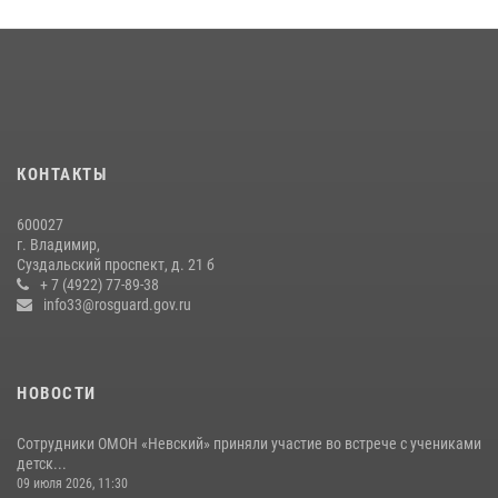
равноапостольного великого князя Владимира и празднования Дня
Крещения Руси
29 июля 2026, 05:29
4
Во Владимирcкой области открыли профильную Росгвардейскую
смену в детском лагере «Икар»
27 июля 2026, 16:43
2
КОНТАКТЫ
Центральный округ Росгвардии отмечает 105-летие
600027
15 июля 2026, 09:05
г. Владимир,
Суздальский проспект, д. 21 б
Владимирские Росгвардейцы обеспечили правопорядок при
+ 7 (4922) 77-89-38
проведении «Дня огурца» в Суздале
info33@rosguard.gov.ru
03 августа 2026, 05:17
1
НОВОСТИ
Сотрудники ОМОН «Невский» приняли участие во встрече с учениками
детск...
09 июля 2026, 11:30