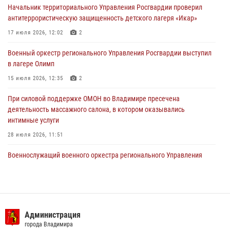
105-летию Центрального округа
Начальник территориального Управления Росгвардии проверил
антитеррористическую защищенность детского лагеря «Икар»
19 июля 2026, 11:17
7
17 июля 2026, 12:02
2
Начальник территориального Управления Росгвардии проверил
антитеррористическую защищенность детского лагеря «Икар»
Военный оркестр регионального Управления Росгвардии выступил
в лагере Олимп
17 июля 2026, 12:02
2
15 июля 2026, 12:35
2
Военный оркестр регионального Управления Росгвардии выступил
в лагере Олимп
При силовой поддержке ОМОН во Владимире пресечена
деятельность массажного салона, в котором оказывались
15 июля 2026, 12:35
2
интимные услуги
28 июля 2026, 11:51
Военнослужащий военного оркестра регионального Управления
Росвардии выступил на празднике «Один день с Росгвардией» к
105-летию Центрального округа
19 июля 2026, 11:17
7
Сотрудники регионального Управления Росгвардии приняли
Администрация
участие в божественной литургии в день памяти святого
города Владимира