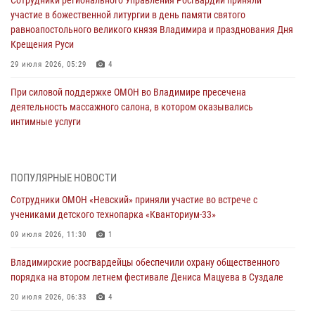
Сотрудники регионального Управления Росгвардии приняли
участие в божественной литургии в день памяти святого
равноапостольного великого князя Владимира и празднования Дня
Крещения Руси
29 июля 2026, 05:29
4
При силовой поддержке ОМОН во Владимире пресечена
деятельность массажного салона, в котором оказывались
интимные услуги
28 июля 2026, 11:51
Во Владимирcкой области открыли профильную Росгвардейскую
ПОПУЛЯРНЫЕ НОВОСТИ
смену в детском лагере «Икар»
Сотрудники ОМОН «Невский» приняли участие во встрече с
27 июля 2026, 16:43
2
учениками детского технопарка «Кванториум-33»
Владимирские росгвардейцы обеспечили охрану общественного
09 июля 2026, 11:30
1
порядка на втором летнем фестивале Дениса Мацуева в Суздале
Владимирские росгвардейцы обеспечили охрану общественного
20 июля 2026, 06:33
4
порядка на втором летнем фестивале Дениса Мацуева в Суздале
Военнослужащий военного оркестра регионального Управления
20 июля 2026, 06:33
4
Росвардии выступил на празднике «Один день с Росгвардией» к