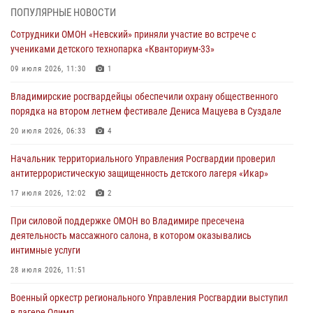
деятельность массажного салона, в котором оказывались
ПОПУЛЯРНЫЕ НОВОСТИ
интимные услуги
Сотрудники ОМОН «Невский» приняли участие во встрече с
28 июля 2026, 11:51
учениками детского технопарка «Кванториум-33»
Во Владимирcкой области открыли профильную Росгвардейскую
09 июля 2026, 11:30
1
смену в детском лагере «Икар»
Владимирские росгвардейцы обеспечили охрану общественного
27 июля 2026, 16:43
2
порядка на втором летнем фестивале Дениса Мацуева в Суздале
Владимирские росгвардейцы обеспечили охрану общественного
20 июля 2026, 06:33
4
порядка на втором летнем фестивале Дениса Мацуева в Суздале
Начальник территориального Управления Росгвардии проверил
20 июля 2026, 06:33
4
антитеррористическую защищенность детского лагеря «Икар»
Военнослужащий военного оркестра регионального Управления
17 июля 2026, 12:02
2
Росвардии выступил на празднике «Один день с Росгвардией» к
105-летию Центрального округа
При силовой поддержке ОМОН во Владимире пресечена
деятельность массажного салона, в котором оказывались
19 июля 2026, 11:17
7
интимные услуги
Начальник территориального Управления Росгвардии проверил
28 июля 2026, 11:51
антитеррористическую защищенность детского лагеря «Икар»
Военный оркестр регионального Управления Росгвардии выступил
17 июля 2026, 12:02
2
в лагере Олимп