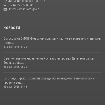
Суздальский проспект, д. 21 б
Владимирские Росгвардейцы обеспечили правопорядок при
+ 7 (4922) 77-89-38
проведении «Дня огурца» в Суздале
info33@rosguard.gov.ru
03 августа 2026, 05:17
1
НОВОСТИ
Сотрудники ОМОН «Невский» приняли участие во встрече с учениками
детск...
09 июля 2026, 11:30
В региональном Управлении Росгвардии прошел День ветеранов
боевых дейс...
06 июля 2026, 05:30
Во Владимирской области сотрудники вневедомственной охраны
провели вед...
05 июля 2026, 11:45