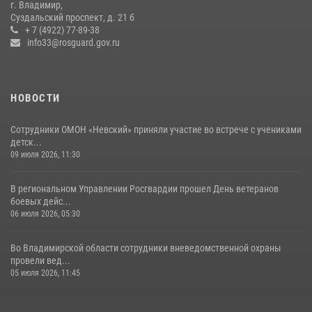
г. Владимир,
Суздальский проспект, д. 21 б
Владимирские Росгвардейцы обеспечили правопорядок при
+ 7 (4922) 77-89-38
проведении «Дня огурца» в Суздале
info33@rosguard.gov.ru
03 августа 2026, 05:17
1
НОВОСТИ
Сотрудники ОМОН «Невский» приняли участие во встрече с учениками
детск...
09 июля 2026, 11:30
В региональном Управлении Росгвардии прошел День ветеранов
боевых дейс...
06 июля 2026, 05:30
Во Владимирской области сотрудники вневедомственной охраны
провели вед...
05 июля 2026, 11:45