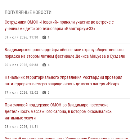
При силовой поддержке ОМОН во Владимире пресечена
деятельность массажного салона, в котором оказывались
ПОПУЛЯРНЫЕ НОВОСТИ
интимные услуги
Сотрудники ОМОН «Невский» приняли участие во встрече с
28 июля 2026, 11:51
учениками детского технопарка «Кванториум-33»
Во Владимирcкой области открыли профильную Росгвардейскую
09 июля 2026, 11:30
1
смену в детском лагере «Икар»
Владимирские росгвардейцы обеспечили охрану общественного
27 июля 2026, 16:43
2
порядка на втором летнем фестивале Дениса Мацуева в Суздале
Владимирские росгвардейцы обеспечили охрану общественного
20 июля 2026, 06:33
4
порядка на втором летнем фестивале Дениса Мацуева в Суздале
Начальник территориального Управления Росгвардии проверил
20 июля 2026, 06:33
4
антитеррористическую защищенность детского лагеря «Икар»
Военнослужащий военного оркестра регионального Управления
17 июля 2026, 12:02
2
Росвардии выступил на празднике «Один день с Росгвардией» к
105-летию Центрального округа
При силовой поддержке ОМОН во Владимире пресечена
деятельность массажного салона, в котором оказывались
19 июля 2026, 11:17
7
интимные услуги
Начальник территориального Управления Росгвардии проверил
28 июля 2026, 11:51
антитеррористическую защищенность детского лагеря «Икар»