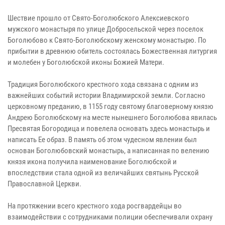
Шествие прошло от Свято-Боголюбского Алексиевского
мужского монастыря по улице Добросельской через поселок
Боголюбово к Свято-Боголюбскому женскому монастырю. По
прибытии в древнюю обитель состоялась Божественная литургия
и молебен у Боголюбской иконы Божией Матери.
Традиция Боголюбского крестного хода связана с одним из
важнейших событий истории Владимирской земли. Согласно
церковному преданию, в 1155 году святому благоверному князю
Андрею Боголюбскому на месте нынешнего Боголюбова явилась
Пресвятая Богородица и повелела основать здесь монастырь и
написать Ее образ. В память об этом чудесном явлении был
основан Боголюбовский монастырь, а написанная по велению
князя икона получила наименование Боголюбской и
впоследствии стала одной из величайших святынь Русской
Православной Церкви.
На протяжении всего крестного хода росгвардейцы во
взаимодействии с сотрудниками полиции обеспечивали охрану