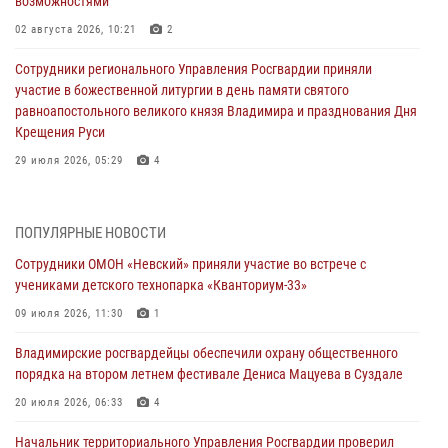
возможностями
02 августа 2026, 10:21
2
Сотрудники регионального Управления Росгвардии приняли
участие в божественной литургии в день памяти святого
равноапостольного великого князя Владимира и празднования Дня
Крещения Руси
29 июля 2026, 05:29
4
При силовой поддержке ОМОН во Владимире пресечена
деятельность массажного салона, в котором оказывались
ПОПУЛЯРНЫЕ НОВОСТИ
интимные услуги
Сотрудники ОМОН «Невский» приняли участие во встрече с
28 июля 2026, 11:51
учениками детского технопарка «Кванториум-33»
Во Владимирcкой области открыли профильную Росгвардейскую
09 июля 2026, 11:30
1
смену в детском лагере «Икар»
Владимирские росгвардейцы обеспечили охрану общественного
27 июля 2026, 16:43
2
порядка на втором летнем фестивале Дениса Мацуева в Суздале
Владимирские росгвардейцы обеспечили охрану общественного
20 июля 2026, 06:33
4
порядка на втором летнем фестивале Дениса Мацуева в Суздале
Начальник территориального Управления Росгвардии проверил