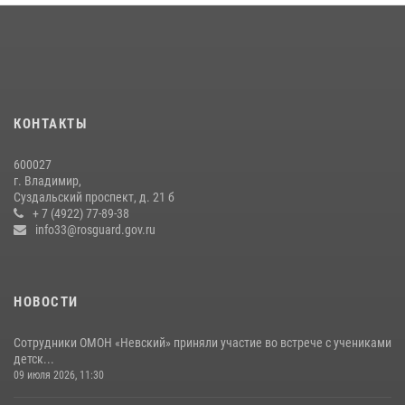
Крещения Руси
29 июля 2026, 05:29
4
Во Владимирcкой области открыли профильную Росгвардейскую
смену в детском лагере «Икар»
27 июля 2026, 16:43
2
КОНТАКТЫ
Центральный округ Росгвардии отмечает 105-летие
600027
15 июля 2026, 09:05
г. Владимир,
Суздальский проспект, д. 21 б
Владимирские Росгвардейцы обеспечили правопорядок при
+ 7 (4922) 77-89-38
проведении «Дня огурца» в Суздале
info33@rosguard.gov.ru
03 августа 2026, 05:17
1
НОВОСТИ
Сотрудники ОМОН «Невский» приняли участие во встрече с учениками
детск...
09 июля 2026, 11:30