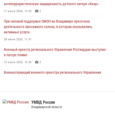
20 июля 2026, 06:33
4
антитеррористическую защищенность детского лагеря «Икар»
Военнослужащий военного оркестра регионального Управления
17 июля 2026, 12:02
2
Росвардии выступил на празднике «Один день с Росгвардией» к
105-летию Центрального округа
При силовой поддержке ОМОН во Владимире пресечена
деятельность массажного салона, в котором оказывались
19 июля 2026, 11:17
7
интимные услуги
Начальник территориального Управления Росгвардии проверил
28 июля 2026, 11:51
антитеррористическую защищенность детского лагеря «Икар»
Военный оркестр регионального Управления Росгвардии выступил
17 июля 2026, 12:02
2
в лагере Олимп
15 июля 2026, 12:35
2
Военнослужащий военного оркестра регионального Управления
Росвардии выступил на празднике «Один день с Росгвардией» к
105-летию Центрального округа
19 июля 2026, 11:17
7
Сотрудники регионального Управления Росгвардии приняли
УМВД России
участие в божественной литургии в день памяти святого
Владимирской области
равноапостольного великого князя Владимира и празднования Дня