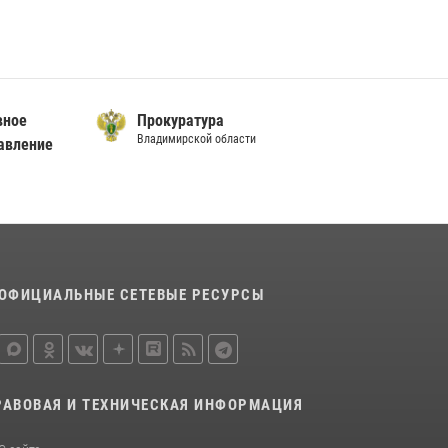
Во Владимирcкой области открыли
профильную Росгвардейскую смену в
детском лагере «Икар»
27 июля 2026, 16:43
2
вное
Центральный округ Росгвардии отмечает
Прокуратура
105-летие
Владимирской области
авление
15 июля 2026, 09:05
Владимирские Росгвардейцы обеспечили
правопорядок при проведении «Дня огурца»
в Суздале
03 августа 2026, 05:17
1
ОФИЦИАЛЬНЫЕ СЕТЕВЫЕ РЕСУРСЫ
РАВОВАЯ И ТЕХНИЧЕСКАЯ ИНФОРМАЦИЯ