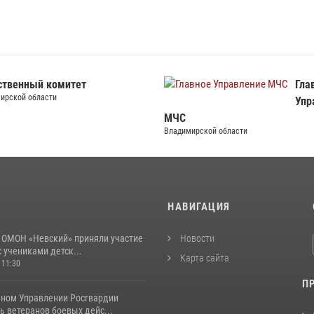
ственный комитет
Гла
ирской области
Упр
МЧС
Владимирской области
И
НАВИГАЦИЯ
 ОМОН «Невский» приняли участие
Новости
с учениками детск...
Карта сайта
 11:30
П
ьном Управлении Росгвардии
 ветеранов боевых дейс...