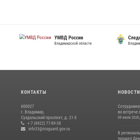
УМВД России
След
Владимирской области
Владим
КОНТАКТЫ
НОВОСТ
600027
Сотрудники
г. Владимир,
во встрече 
Суздальский проспект, д. 21 б
09 июля 2026,
+ 7 (4922) 77-89-38
info33@rosguard.gov.ru
В регионал
прошел День