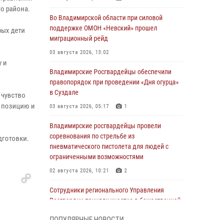
о района.
Во Владимирской области при силовой
поддержке ОМОН «Невский» прошел
рых дети
миграционный рейд
03 августа 2026, 13:02
у и
Владимирские Росгвардейцы обеспечили
правопорядок при проведении «Дня огурца»
в Суздале
 чувство
ю позицию и
03 августа 2026, 05:17
1
Владимирские росгвардейцы провели
соревнования по стрельбе из
дготовки.
пневматического пистолета для людей с
ограниченными возможностями
02 августа 2026, 10:21
2
Сотрудники регионального Управления
Росгвардии приняли участие в божественной
литургии в день памяти святого
ПОПУЛЯРНЫЕ НОВОСТИ