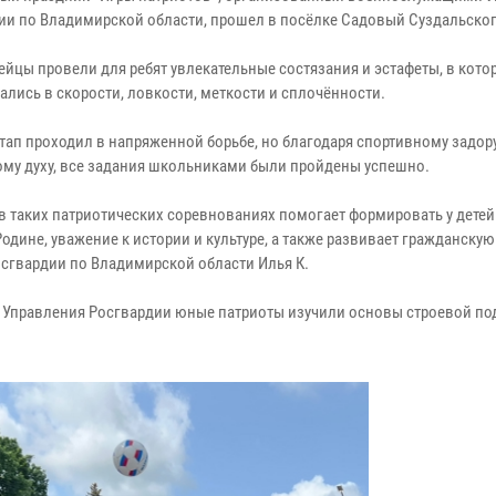
ии по Владимирской области, прошел в посёлке Садовый Суздальског
ейцы провели для ребят увлекательные состязания и эстафеты, в кото
ались в скорости, ловкости, меткости и сплочённости.
тап проходил в напряженной борьбе, но благодаря спортивному задор
му духу, все задания школьниками были пройдены успешно.
 в таких патриотических соревнованиях помогает формировать у детей
одине, уважение к истории и культуре, а также развивает гражданску
сгвардии по Владимирской области Илья К.
 Управления Росгвардии юные патриоты изучили основы строевой по