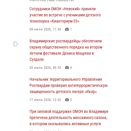
равноапостольного великого князя
Владимира и празднования Дня Крещения
Сотрудники ОМОН «Невский» приняли
Руси
участие во встрече с учениками детского
технопарка «Кванториум-33»
29 июля 2026, 05:29
4
09 июля 2026, 11:30
1
При силовой поддержке ОМОН во Владимире
пресечена деятельность массажного салона,
Владимирские росгвардейцы обеспечили
в котором оказывались интимные услуги
охрану общественного порядка на втором
летнем фестивале Дениса Мацуева в
28 июля 2026, 11:51
Суздале
Во Владимирcкой области открыли
20 июля 2026, 06:33
4
профильную Росгвардейскую смену в
детском лагере «Икар»
Начальник территориального Управления
Росгвардии проверил антитеррористическую
27 июля 2026, 16:43
2
защищенность детского лагеря «Икар»
Владимирские росгвардейцы обеспечили
17 июля 2026, 12:02
2
охрану общественного порядка на втором
летнем фестивале Дениса Мацуева в
При силовой поддержке ОМОН во Владимире
Суздале
пресечена деятельность массажного салона,
в котором оказывались интимные услуги
20 июля 2026, 06:33
4