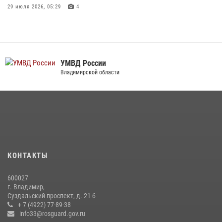
29 июля 2026, 05:29
4
Военнослужащий военного оркестра регионального Управления
Росвардии выступил на празднике «Один день с Росгвардией» к
105-летию Центрального округа
19 июля 2026, 11:17
7
УМВД России
Владимирской области
Во Владимирcкой области открыли профильную Росгвардейскую
смену в детском лагере «Икар»
27 июля 2026, 16:43
2
Центральный округ Росгвардии отмечает 105-летие
15 июля 2026, 09:05
КОНТАКТЫ
Владимирские Росгвардейцы обеспечили правопорядок при
проведении «Дня огурца» в Суздале
600027
03 августа 2026, 05:17
1
г. Владимир,
Суздальский проспект, д. 21 б
Владимирские росгвардейцы провели соревнования по стрельбе из
+ 7 (4922) 77-89-38
пневматического пистолета для людей с ограниченными
info33@rosguard.gov.ru