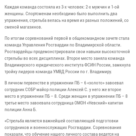
Каждая команда состояла из 3-х человек: 2-х мужчин и 1-ой
женщины. Спортсменам необходимо было выполнить два
упражнения, стрельба велась на время из разных положений, со
сменой магазинов.
По итогам соревнований первой в общекомандном зачете стала
команда Управления Росгвардии по Владимирской области.
Росгвардейцы продемонстрировали свои навыки высокоточной
стрельбы во всех дисциплинах. Второе место заняла команда
Владимирского юридического института ФСИН России, замкнула
тройку лидеров команда УМВД России по г. Владимиру.
В личном первенстве в упражнении ПБ – 6 «золото» завоевал
сотрудник СОБР майор полиции Алексей С. у него же второе
место в упражнении ПБ – 8. Среди женщин в упражнении ПБ – 8
третье место завоевала сотрудница ОМОН «Невский» капитан
полиции Анна Б.
«Стрельба является важнейшей составляющей подготовки
сотрудников и военнослужащих Росгвардии. Соревнования
показали, что обучение нашего личного состава ведется на