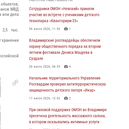
При силовой поддержке ОМОН во Владимире
 объектов,
пресечена деятельность массажного салона,
Сотрудники ОМОН «Невский» приняли
рганов МВД
в котором оказывались интимные услуги
а или дела
участие во встрече с учениками детского
технопарка «Кванториум-33»
28 июля 2026, 11:51
09 июля 2026, 11:30
1
 2,5 тыс.
Во Владимирcкой области открыли
профильную Росгвардейскую смену в
т хранения
Владимирские росгвардейцы обеспечили
детском лагере «Икар»
охрану общественного порядка на втором
летнем фестивале Дениса Мацуева в
27 июля 2026, 16:43
2
оссийской
Суздале
Владимирские росгвардейцы обеспечили
20 июля 2026, 06:33
4
охрану общественного порядка на втором
летнем фестивале Дениса Мацуева в
Начальник территориального Управления
Суздале
Росгвардии проверил антитеррористическую
защищенность детского лагеря «Икар»
20 июля 2026, 06:33
4
17 июля 2026, 12:02
2
Военнослужащий военного оркестра
регионального Управления Росвардии
При силовой поддержке ОМОН во Владимире
выступил на празднике «Один день с
пресечена деятельность массажного салона,
Росгвардией» к 105-летию Центрального
в котором оказывались интимные услуги
округа