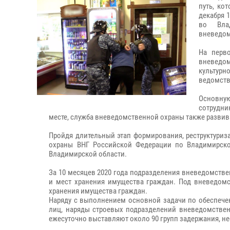
путь, ко
декабря 
во Влад
вневедом
На перво
вневедом
культур
ведомств
Основную
сотрудни
месте, служба вневедомственной охраны также развив
Пройдя длительный этап формирования, реструктуриз
охраны ВНГ Российской Федерации по Владимирско
Владимирской области.
За 10 месяцев 2020 года подразделения вневедомстве
и мест хранения имущества граждан. Под вневедомст
хранения имущества граждан.
Наряду с выполнением основной задачи по обеспече
лиц, наряды строевых подразделений вневедомствен
ежесуточно выставляют около 90 групп задержания, не