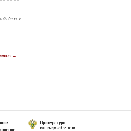
Во Владимирcкой области открыли
профильную Росгвардейскую смену в
детском лагере «Икар»
кой области
27 июля 2026, 16:43
2
Центральный округ Росгвардии отмечает
105-летие
15 июля 2026, 09:05
ующая →
Владимирские Росгвардейцы обеспечили
правопорядок при проведении «Дня огурца»
в Суздале
03 августа 2026, 05:17
1
вное
Прокуратура
Владимирской области
авление