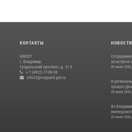
КОНТАКТЫ
НОВОСТ
600027
Сотрудники
г. Владимир,
во встрече 
Суздальский проспект, д. 21 б
09 июля 2026,
+ 7 (4922) 77-89-38
info33@rosguard.gov.ru
В регионал
прошел День
06 июля 2026,
Во Владими
вневедомст
05 июля 2026,