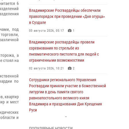
читается 6
разделений
Владимирские Росгвардейцы обеспечили
зделения
правопорядок при проведении «Дня огурца»
в Суздале
чами, под
03 августа 2026, 05:17
1
торговли,
азличной
Владимирские росгвардейцы провели
соревнования по стрельбе из
пневматического пистолета для людей с
торожа, а
е стоял на
ограниченными возможностями
02 августа 2026, 10:21
2
омственной
Сотрудники регионального Управления
вардии по
Росгвардии приняли участие в божественной
литургии в день памяти святого
в, квартир
равноапостольного великого князя
тир и мест
Владимира и празднования Дня Крещения
Руси
идических
 области и
29 июля 2026, 05:29
4
ПОПУЛЯРНЫЕ НОВОСТИ