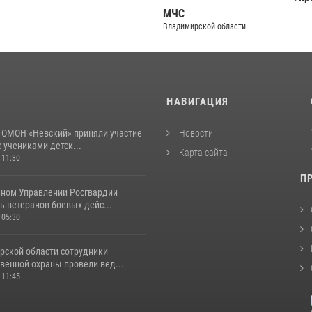
МЧС
Владимирской области
И
НАВИГАЦИЯ
 ОМОН «Невский» приняли участие
Новости
с учениками детск...
Карта сайта
 11:30
П
ьном Управлении Росгвардии
 ветеранов боевых дейс...
 05:30
рской области сотрудники
венной охраны провели вед...
 11:45