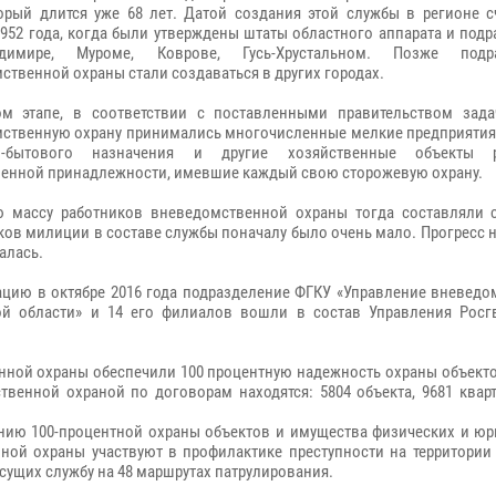
торый длится уже 68 лет. Датой создания этой службы в регионе с
1952 года, когда были утверждены штаты областного аппарата и под
имире, Муроме, Коврове, Гусь-Хрустальном. Позже подра
ственной охраны стали создаваться в других городах.
м этапе, в соответствии с поставленными правительством зада
ственную охрану принимались многочисленные мелкие предприятия 
но-бытового назначения и другие хозяйственные объекты р
енной принадлежности, имевшие каждый свою сторожевую охрану.
 массу работников вневедомственной охраны тогда составляли с
ков милиции в составе службы поначалу было очень мало. Прогресс н
алась.
ацию в октябре 2016 года подразделение ФГКУ «Управление вневед
й области» и 14 его филиалов вошли в состав Управления Росг
нной охраны обеспечили 100 процентную надежность охраны объекто
венной охраной по договорам находятся: 5804 объекта, 9681 квар
нию 100-процентной охраны объектов и имущества физических и юр
ной охраны участвуют в профилактике преступности на территории
сущих службу на 48 маршрутах патрулирования.