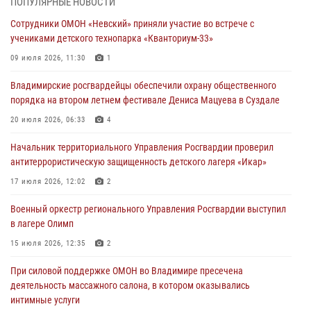
ПОПУЛЯРНЫЕ НОВОСТИ
смену в детском лагере «Икар»
Сотрудники ОМОН «Невский» приняли участие во встрече с
27 июля 2026, 16:43
2
учениками детского технопарка «Кванториум-33»
Владимирские росгвардейцы обеспечили охрану общественного
09 июля 2026, 11:30
1
порядка на втором летнем фестивале Дениса Мацуева в Суздале
Владимирские росгвардейцы обеспечили охрану общественного
20 июля 2026, 06:33
4
порядка на втором летнем фестивале Дениса Мацуева в Суздале
Военнослужащий военного оркестра регионального Управления
20 июля 2026, 06:33
4
Росвардии выступил на празднике «Один день с Росгвардией» к
105-летию Центрального округа
Начальник территориального Управления Росгвардии проверил
антитеррористическую защищенность детского лагеря «Икар»
19 июля 2026, 11:17
7
17 июля 2026, 12:02
2
Начальник территориального Управления Росгвардии проверил
антитеррористическую защищенность детского лагеря «Икар»
Военный оркестр регионального Управления Росгвардии выступил
в лагере Олимп
17 июля 2026, 12:02
2
15 июля 2026, 12:35
2
Военный оркестр регионального Управления Росгвардии выступил
в лагере Олимп
При силовой поддержке ОМОН во Владимире пресечена
деятельность массажного салона, в котором оказывались
15 июля 2026, 12:35
2
интимные услуги