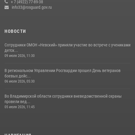
Владимирские Росгвардейцы обеспечили правопорядок при
+ 7 (4922) 77-89-38
проведении «Дня огурца» в Суздале
info33@rosguard.gov.ru
03 августа 2026, 05:17
1
НОВОСТИ
Сотрудники ОМОН «Невский» приняли участие во встрече с учениками
детск...
09 июля 2026, 11:30
В региональном Управлении Росгвардии прошел День ветеранов
боевых дейс...
06 июля 2026, 05:30
Во Владимирской области сотрудники вневедомственной охраны
провели вед...
05 июля 2026, 11:45