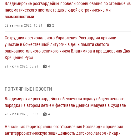
Владимирские росгвардейцы провели соревнования по стрельбе из
пневматического пистолета для людей с ограниченными
возможностями
02 августа 2026, 10:21
2
Сотрудники регионального Управления Росгвардии приняли
участие в божественной литургии в день памяти святого
равноапостольного великого князя Владимира и празднования Дня
Крещения Руси
29 июля 2026, 05:29
4
При силовой поддержке ОМОН во Владимире пресечена
деятельность массажного салона, в котором оказывались
ПОПУЛЯРНЫЕ НОВОСТИ
интимные услуги
Владимирские росгвардейцы обеспечили охрану общественного
28 июля 2026, 11:51
порядка на втором летнем фестивале Дениса Мацуева в Суздале
Во Владимирcкой области открыли профильную Росгвардейскую
20 июля 2026, 06:33
4
смену в детском лагере «Икар»
Начальник территориального Управления Росгвардии проверил
27 июля 2026, 16:43
2
антитеррористическую защищенность детского лагеря «Икар»