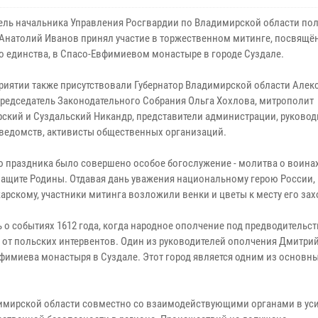
ель начальника Управления Росгвардии по Владимирской области по
Анатолий Иванов принял участие в торжественном митинге, посвящ
о единства, в Спасо-Евфимиевом монастыре в городе Суздале.
риятии также присутствовали Губернатор Владимирской области Алек
председатель Законодательного Собрания Ольга Хохлова, митрополит
ский и Суздальский Никандр, представители администрации, руковод
ведомств, активисты общественных организаций.
ю праздника было совершено особое богослужение - молитва о воинах
 защите Родины. Отдавая дань уважения национальному герою России,
скому, участники митинга возложили венки и цветы к месту его зах
 о событиях 1612 года, когда народное ополчение под предводительс
от польских интервентов. Один из руководителей ополчения Дмитри
имиева монастыря в Суздале. Этот город является одним из основн
адимирской области совместно со взаимодействующими органами в у