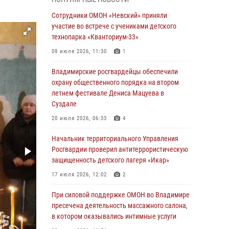
При силовой поддержке ОМОН во Владимире
пресечена деятельность массажного салона,
Сотрудники ОМОН «Невский» приняли
в котором оказывались интимные услуги
участие во встрече с учениками детского
технопарка «Кванториум-33»
28 июля 2026, 11:51
09 июля 2026, 11:30
1
Во Владимирcкой области открыли
профильную Росгвардейскую смену в
Владимирские росгвардейцы обеспечили
детском лагере «Икар»
охрану общественного порядка на втором
летнем фестивале Дениса Мацуева в
27 июля 2026, 16:43
2
Суздале
Владимирские росгвардейцы обеспечили
20 июля 2026, 06:33
4
охрану общественного порядка на втором
летнем фестивале Дениса Мацуева в
Начальник территориального Управления
Суздале
Росгвардии проверил антитеррористическую
защищенность детского лагеря «Икар»
20 июля 2026, 06:33
4
17 июля 2026, 12:02
2
Военнослужащий военного оркестра
регионального Управления Росвардии
При силовой поддержке ОМОН во Владимире
выступил на празднике «Один день с
пресечена деятельность массажного салона,
Росгвардией» к 105-летию Центрального
в котором оказывались интимные услуги
округа