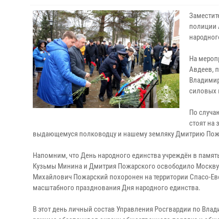
Заместит
полиции 
народног
На мероп
Авдеев, 
Владимир
силовых 
По случа
стоят на
выдающемуся полководцу и нашему земляку Дмитрию Пожар
Напомним, что День народного единства учреждён в память
Кузьмы Минина и Дмитрия Пожарского освободило Москву 
Михайлович Пожарский похоронен на территории Спасо-Евф
масштабного празднования Дня народного единства.
В этот день личный состав Управления Росгвардии по Вл