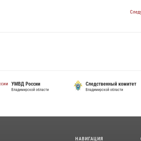
След
ственный комитет
Гла
ирской области
Упр
МЧС
Владимирской области
И
НАВИГАЦИЯ