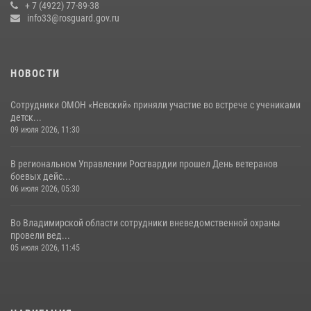
Владимирские Росгвардейцы обеспечили правопорядок при
+ 7 (4922) 77-89-38
проведении «Дня огурца» в Суздале
info33@rosguard.gov.ru
03 августа 2026, 05:17
1
НОВОСТИ
Сотрудники ОМОН «Невский» приняли участие во встрече с учениками
детск...
09 июля 2026, 11:30
В региональном Управлении Росгвардии прошел День ветеранов
боевых дейс...
06 июля 2026, 05:30
Во Владимирской области сотрудники вневедомственной охраны
провели вед...
05 июля 2026, 11:45