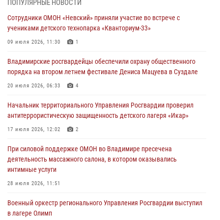
ПОПУЛЯРНЫЕ НОВОСТИ
смену в детском лагере «Икар»
Сотрудники ОМОН «Невский» приняли участие во встрече с
27 июля 2026, 16:43
2
учениками детского технопарка «Кванториум-33»
Владимирские росгвардейцы обеспечили охрану общественного
09 июля 2026, 11:30
1
порядка на втором летнем фестивале Дениса Мацуева в Суздале
Владимирские росгвардейцы обеспечили охрану общественного
20 июля 2026, 06:33
4
порядка на втором летнем фестивале Дениса Мацуева в Суздале
Военнослужащий военного оркестра регионального Управления
20 июля 2026, 06:33
4
Росвардии выступил на празднике «Один день с Росгвардией» к
105-летию Центрального округа
Начальник территориального Управления Росгвардии проверил
антитеррористическую защищенность детского лагеря «Икар»
19 июля 2026, 11:17
7
17 июля 2026, 12:02
2
Начальник территориального Управления Росгвардии проверил
антитеррористическую защищенность детского лагеря «Икар»
При силовой поддержке ОМОН во Владимире пресечена
деятельность массажного салона, в котором оказывались
17 июля 2026, 12:02
2
интимные услуги
Военный оркестр регионального Управления Росгвардии выступил
28 июля 2026, 11:51
в лагере Олимп
Военный оркестр регионального Управления Росгвардии выступил
15 июля 2026, 12:35
2
в лагере Олимп