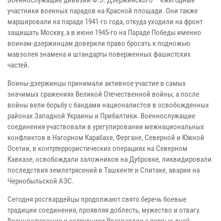
участники военных парадов на Красной площади. Они также
маршировали на параде 1941-го года, откуда уходили на фронт
защищать Москву, а в июне 1945-го на Параде Победы именно
воинам-дзержинцам доверили право бросать к подножью
мавзолея знамена и штандарты поверженных фашистских
частей.
Воины-дзержинцы принимали активное участие в самых
значимых сражениях Великой Отечественной войны, а после
войны вели борьбу с бандами националистов в освобожденных
районах Западной Украины и Прибалтики. Военнослужащие
соединения участвовали в урегулировании межнациональных
конфликтов в Нагорном Карабахе, Фергане, Северной и Южной
Осетии, в контртеррористических операциях на Северном
Кавказе, освобождали заложников на Дубровке, ликвидировали
последствия землетрясений в Ташкенте и Спитаке, аварии на
Чернобыльской АЭС.
Сегодня росгвардейцы продолжают свято беречь боевые
традиции соединения, проявляя доблесть, мужество и отвагу.
Военнослужащие и сотрудники Росгвардии с первых дней