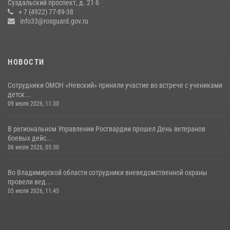
Суздальский проспект, д. 21 б
Владимирские Росгвардейцы обеспечили правопорядок при
+ 7 (4922) 77-89-38
проведении «Дня огурца» в Суздале
info33@rosguard.gov.ru
03 августа 2026, 05:17
1
НОВОСТИ
Сотрудники ОМОН «Невский» приняли участие во встрече с учениками
детск...
09 июля 2026, 11:30
В региональном Управлении Росгвардии прошел День ветеранов
боевых дейс...
06 июля 2026, 05:30
Во Владимирской области сотрудники вневедомственной охраны
провели вед...
05 июля 2026, 11:45