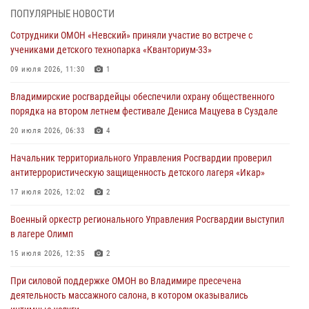
деятельность массажного салона, в котором оказывались
ПОПУЛЯРНЫЕ НОВОСТИ
интимные услуги
Сотрудники ОМОН «Невский» приняли участие во встрече с
28 июля 2026, 11:51
учениками детского технопарка «Кванториум-33»
Во Владимирcкой области открыли профильную Росгвардейскую
09 июля 2026, 11:30
1
смену в детском лагере «Икар»
Владимирские росгвардейцы обеспечили охрану общественного
27 июля 2026, 16:43
2
порядка на втором летнем фестивале Дениса Мацуева в Суздале
Владимирские росгвардейцы обеспечили охрану общественного
20 июля 2026, 06:33
4
порядка на втором летнем фестивале Дениса Мацуева в Суздале
Начальник территориального Управления Росгвардии проверил
20 июля 2026, 06:33
4
антитеррористическую защищенность детского лагеря «Икар»
Военнослужащий военного оркестра регионального Управления
17 июля 2026, 12:02
2
Росвардии выступил на празднике «Один день с Росгвардией» к
105-летию Центрального округа
Военный оркестр регионального Управления Росгвардии выступил
в лагере Олимп
19 июля 2026, 11:17
7
15 июля 2026, 12:35
2
Начальник территориального Управления Росгвардии проверил
антитеррористическую защищенность детского лагеря «Икар»
При силовой поддержке ОМОН во Владимире пресечена
деятельность массажного салона, в котором оказывались
17 июля 2026, 12:02
2