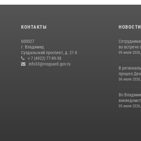
КОНТАКТЫ
НОВОСТ
600027
Сотрудники
г. Владимир,
во встрече 
Суздальский проспект, д. 21 б
09 июля 2026,
+ 7 (4922) 77-89-38
info33@rosguard.gov.ru
В регионал
прошел День
06 июля 2026,
Во Владими
вневедомст
05 июля 2026,