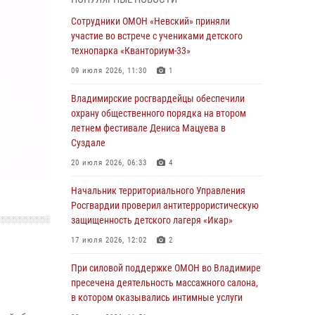
равноапостольного великого князя
Владимира и празднования Дня Крещения
Сотрудники ОМОН «Невский» приняли
Руси
участие во встрече с учениками детского
технопарка «Кванториум-33»
29 июля 2026, 05:29
4
09 июля 2026, 11:30
1
При силовой поддержке ОМОН во Владимире
пресечена деятельность массажного салона,
Владимирские росгвардейцы обеспечили
в котором оказывались интимные услуги
охрану общественного порядка на втором
летнем фестивале Дениса Мацуева в
28 июля 2026, 11:51
Суздале
Во Владимирcкой области открыли
20 июля 2026, 06:33
4
профильную Росгвардейскую смену в
детском лагере «Икар»
Начальник территориального Управления
Росгвардии проверил антитеррористическую
27 июля 2026, 16:43
2
защищенность детского лагеря «Икар»
Владимирские росгвардейцы обеспечили
17 июля 2026, 12:02
2
охрану общественного порядка на втором
летнем фестивале Дениса Мацуева в
При силовой поддержке ОМОН во Владимире
Суздале
пресечена деятельность массажного салона,
в котором оказывались интимные услуги
20 июля 2026, 06:33
4