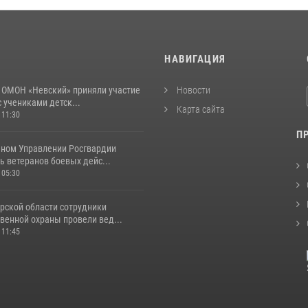
И
НАВИГАЦИЯ
 ОМОН «Невский» приняли участие
Новости
с учениками детск...
Карта сайта
 11:30
П
ьном Управлении Росгвардии
 ветеранов боевых дейс...
 05:30
рской области сотрудники
венной охраны провели вед...
 11:45