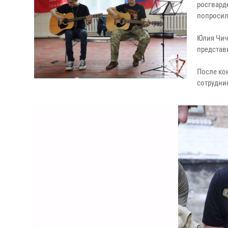
росгвард
попросили
Юлия Чиче
представ
После ко
сотрудни