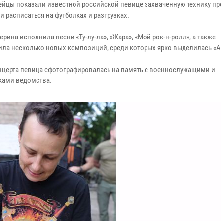
ейцы показали известной российской певице захваченную технику пр
 расписаться на футболках и разгрузках.
рина исполнила песни «Ту-лу-ла», «Жара», «Мой рок-н-ролл», а также
ила несколько новых композиций, среди которых ярко выделилась «А
нцерта певица сфотографировалась на память с военнослужащими и
ками ведомства.