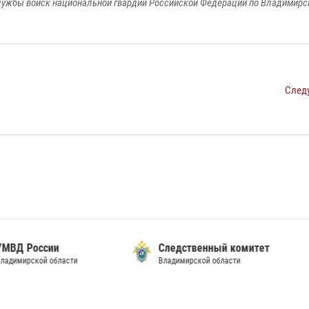
ужбы войск национальной гвардии Российской Федерации по Владимирс
След
ственный комитет
Гла
ирской области
Упр
МЧС
Владимирской области